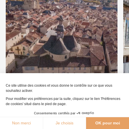
Villefranche de Rouergue
Vi
Ce site utilise des cookies et vous donne le contrôle sur ce que vous
souhaitez activer.
Pour modifier vos préférences par la suite, cliquez sur le lien 'Préférences
de cookies' situé dans le pied de page.
Ce contenu vous a été utile ?
Consentements certifiés par
5
Enregistrer
23°C
Non merci
Je choisis
OK pour moi
Agenda
Webcams
Boutique
Brochures
Ce contenu vous a été utile
Ce contenu ne vous a pas été utile