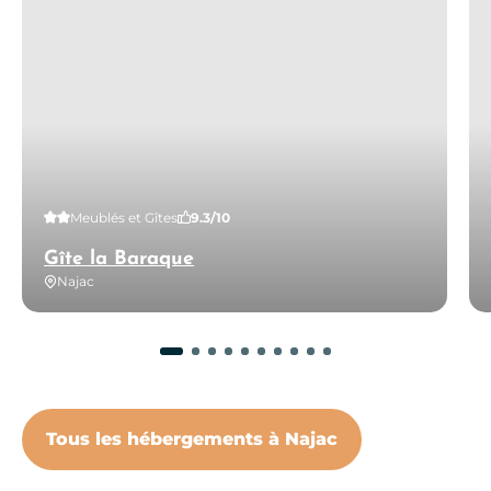
2 étoiles
Meublés et Gîtes
9.3/10
Gîte la Baraque
Najac
Tous les hébergements à Najac