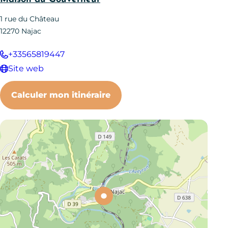
1 rue du Château
12270
Najac
+33565819447
Site web
Calculer mon itinéraire