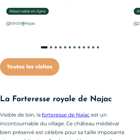
Réservable en ligne
R
10h00
Najac
2
Toutes les visites
La Forteresse royale de Najac
Visible de loin, la
forteresse de Najac
est un
incontournable du village. Ce château médiéval
bien préservé est célèbre pour sa taille imposante