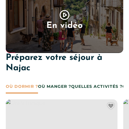
En vidéo
Préparez votre séjour à
Najac
OÙ DORMIR ?
OÙ MANGER ?
QUELLES ACTIVITÉS ?
QU
Gîte la Baraque
Le
Ajout