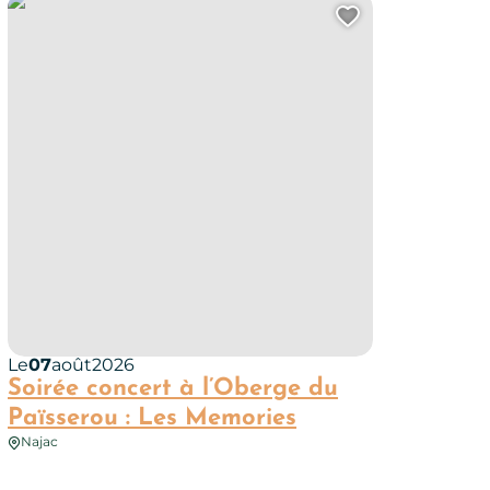
et Tak
Soirée concert à l’Oberge du Païsserou : Les Memories
uter cette page au carnet de voyage ?
Ajouter cet
Le
07
août
2026
Soirée concert à l’Oberge du
Païsserou : Les Memories
Najac