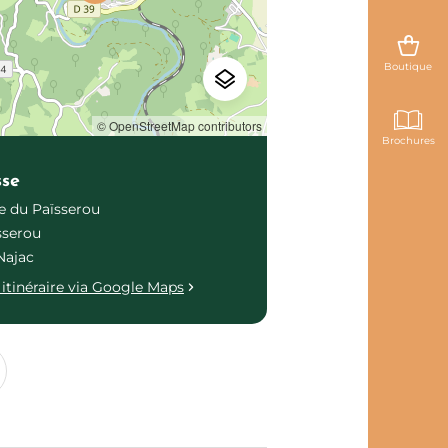
Boutique
© OpenStreetMap contributors
Brochures
sse
 du Païsserou
sserou
Najac
itinéraire via Google Maps