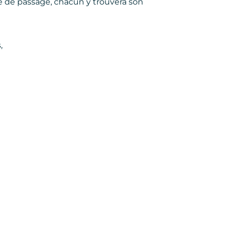
e de passage, chacun y trouvera son
,