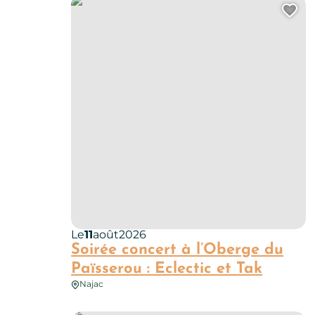
Soirée concert à l’Oberge du Païsserou : Eclectic 
Ajo
Le
11
août
2026
Soirée concert à l’Oberge du
Païsserou : Eclectic et Tak
Najac