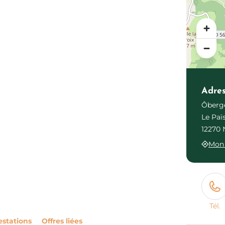
Adre
Ôberge
Le Paï
12270 
Mon 
Tél.
estations
Offres liées