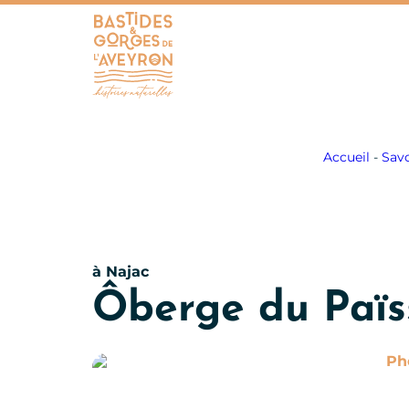
Bastides et Gorges de l&#039;Aveyron
Accueil
-
Sav
à Najac
Ôberge du Païs