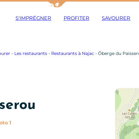
Afficher la barre de navigation du m
S'IMPRÉGNER
PROFITER
SAVOURER
ourer
-
Les restaurants
-
Restaurants à Najac
-
Ôberge du Païsser
serou
Photo 1