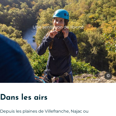
Une sensation de liberté
C.Mano
Dans les airs
Depuis les plaines de Villefranche, Najac ou