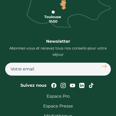
Newsletter
Abonnez-vous et recevez tous nos conseils pour votre
séjour
S'abon
Suivez-nous sur Faceb
Suivez-nous sur In
Suivez-nous su
Suivez-nous
Suivez-n
Suivez nous
Espace Pro
Espace Presse
Médiathèque