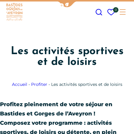
Afficher la barre de navigation
Recherche
Mes fav
0
Me
Bastides et Gorges de l&#039;Aveyron
Les activités sportives
et de loisirs
Accueil
-
Profiter
-
Les activités sportives et de loisirs
Profitez pleinement de votre séjour en
Bastides et Gorges de l’Aveyron !
Composez votre programme : activités
sportives, de loisirs ou détente, en plein