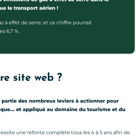
ue le transport aérien !
à effet de serre, et ce chiffre pourrait
es 6,7 %.
re site web ?
t partie des nombreux leviers à actionner pour
ique... et appliqué au domaine du tourisme et du
essite une refonte complète tous les 4 à 5 ans afin de