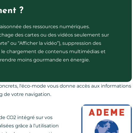
ment ?
s raisonnée des ressources numériques.
fichage des cartes ou des vidéos seulement sur
te” ou “Afficher la vidéo”), suppression des
e le chargement de contenus multimédias et
a rendre moins gourmande en énergie.
concrets, l'éco-mode vous donne accès aux informations
g de votre navigation.
de CO2 intégré sur vos
sées grâce à l’utilisation