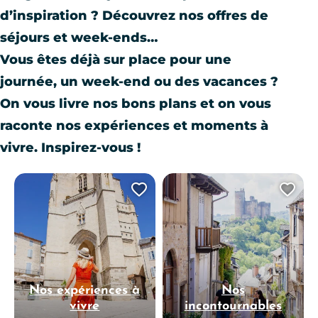
d’inspiration ? Découvrez nos offres de
séjours et week-ends…
Vous êtes déjà sur place pour une
journée, un week-end ou des vacances ?
On vous livre nos bons plans et on vous
raconte nos expériences et moments à
vivre. Inspirez-vous !
Ajouter cette page au 
Ajo
Nos expériences à
Nos
vivre
incontournables