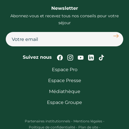
Newsletter
Abonnez-vous et recevez tous nos conseils pour votre
séjour
S'abon
Suivez-nous sur Faceb
Suivez-nous sur In
Suivez-nous su
Suivez-nous
Suivez-n
Suivez nous
Espace Pro
Espace Presse
Médiathèque
Espace Groupe
Partenaires institutionnels
-
Mentions légales
-
Politique de confidentialité
-
Plan de site
-