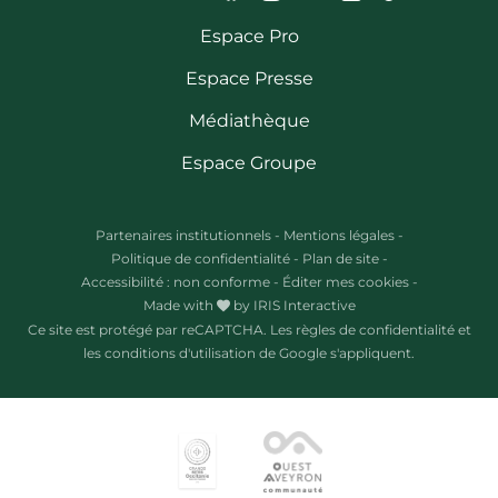
Espace Pro
Espace Presse
Médiathèque
Espace Groupe
Partenaires institutionnels
-
Mentions légales
-
Politique de confidentialité
-
Plan de site
-
Accessibilité : non conforme
-
Éditer mes cookies
-
Made with
by
IRIS Interactive
Ce site est protégé par reCAPTCHA. Les
règles de confidentialité
et
les
conditions d'utilisation
de Google s'appliquent.