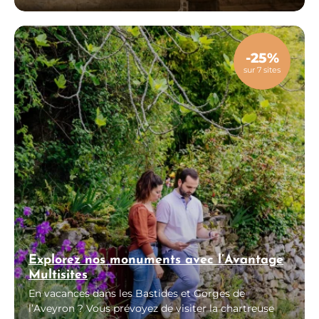
présentation de votre billet. Visite libre du
Monastère de la Chartreuse Saint-Sauveur : 5,50€
(au lieu de 7€) Visite libre de la Chapelle des
Pénitents Noirs : 4€ (au lieu de 5,50€) Aucune
-25%
remise ne sera...
sur 7 sites
Explorez nos monuments avec l’Avantage
Multisites
En vacances dans les Bastides et Gorges de
l’Aveyron ? Vous prévoyez de visiter la chartreuse