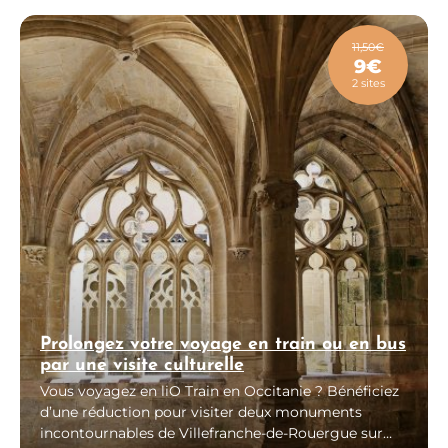
des places disponibles. Plus d’informations au 05 65
29 73 96 ou à campingnajac@gmail.com
11,50€
9€
2 sites
Prolongez votre voyage en train ou en bus
par une visite culturelle
Vous voyagez en liO Train en Occitanie ? Bénéficiez
d’une réduction pour visiter deux monuments
incontournables de Villefranche-de-Rouergue sur