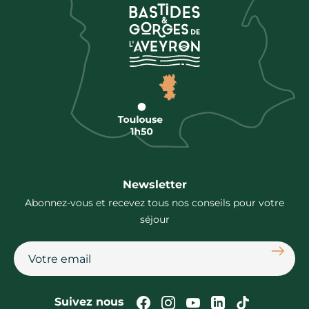
Newsletter
Abonnez-vous et recevez tous nos conseils pour votre
séjour
S'abon
Suivez-nous sur Faceb
Suivez-nous sur In
Suivez-nous su
Suivez-nous
Suivez-n
Suivez nous