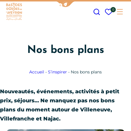
Afficher la barre de navigation
Recherche
Mes fav
0
Me
Bastides et Gorges de l&#039;Aveyron
Nos bons plans
Accueil
-
S’inspirer
-
Nos bons plans
Nouveautés, événements, activités à petit
prix, séjours… Ne manquez pas nos bons
plans du moment autour de Villeneuve,
Villefranche et Najac.