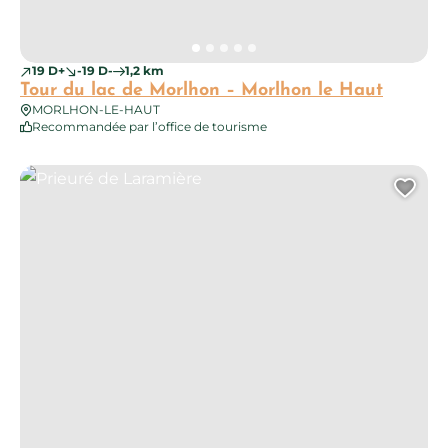
19 D+
-19 D-
1,2 km
Tour du lac de Morlhon – Morlhon le Haut
MORLHON-LE-HAUT
Recommandée par l’office de tourisme
Prieuré de Laramière
Ajo