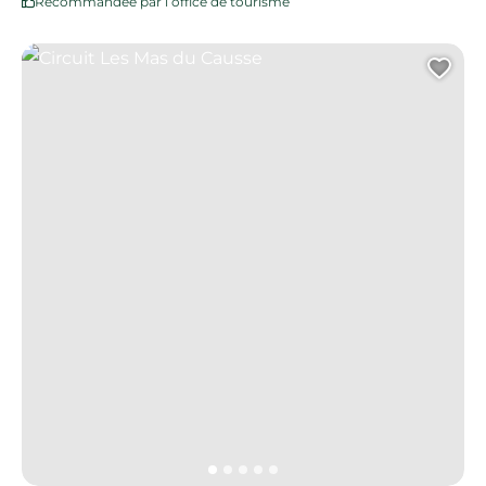
Recommandée par l’office de tourisme
Circuit Les Mas du Causse
Ajo