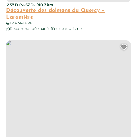
57 D+
-57 D-
10,7 km
Découverte des dolmens du Quercy –
Laramière
LARAMIÈRE
Recommandée par l’office de tourisme
Circuit des sources de la Diège – Villeneuve
Ajo