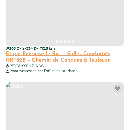
203 D+
-334 D-
12,5 km
Etape Peyrusse le Roc – Salles-Courbatiès
GR®62B – Chemin de Conques à Toulouse
PEYRUSSE-LE-ROC
Recommandée par l’office de tourisme
Najac
Ajo