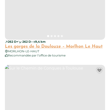
262 D+
-262 D-
9,4 km
Les gorges de la Doulouze – Morlhon Le Haut
MORLHON-LE-HAUT
Recommandée par l’office de tourisme
Sur le Chemin de Conques à Toulouse
Ajo