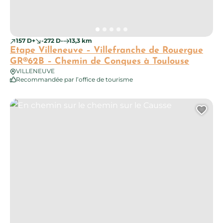
157 D+
-272 D-
13,3 km
Etape Villeneuve – Villefranche de Rouergue
GR®62B – Chemin de Conques à Toulouse
VILLENEUVE
Recommandée par l’office de tourisme
En chemin sur le chemin sur le Causse
Ajo