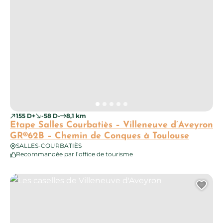
155 D+
-58 D-
8,1 km
Etape Salles Courbatiès – Villeneuve d’Aveyron
GR®62B – Chemin de Conques à Toulouse
SALLES-COURBATIÈS
Recommandée par l’office de tourisme
Les caselles de Villeneuve d'Aveyron
Ajo