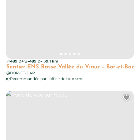
489 D+
-489 D-
9,1 km
Sentier ENS Basse Vallée du Viaur – Bor-et-Bar
BOR-ET-BAR
Recommandée par l’office de tourisme
Point de vue sur Najac
Ajo