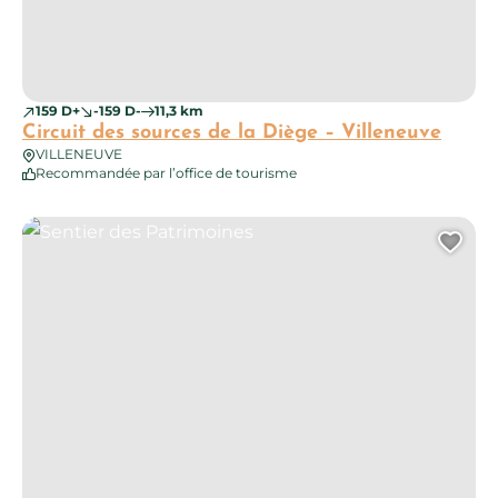
159 D+
-159 D-
11,3 km
Circuit des sources de la Diège – Villeneuve
VILLENEUVE
Recommandée par l’office de tourisme
Sentier des Patrimoines
Ajo