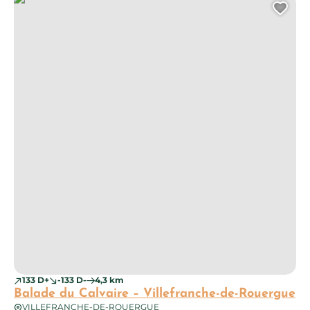
Balade du Calvaire – Villefranche-de-Rouergue
Ajo
133 D+
-133 D-
4,3 km
Balade du Calvaire – Villefranche-de-Rouergue
VILLEFRANCHE-DE-ROUERGUE