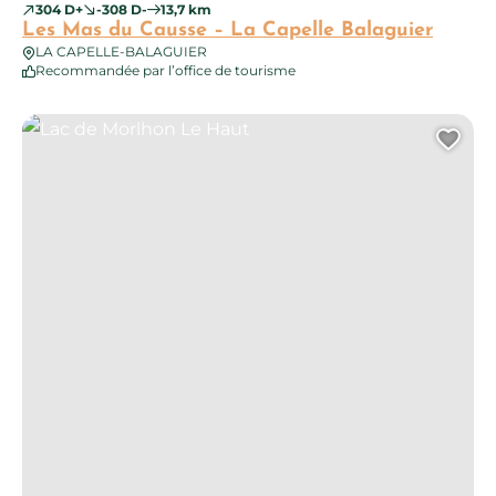
304 D+
-308 D-
13,7 km
Les Mas du Causse – La Capelle Balaguier
LA CAPELLE-BALAGUIER
Recommandée par l’office de tourisme
Lac de Morlhon Le Haut
Ajo