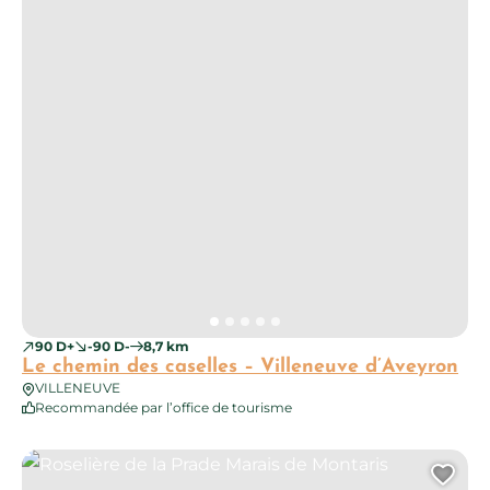
90 D+
-90 D-
8,7 km
Le chemin des caselles – Villeneuve d’Aveyron
VILLENEUVE
Recommandée par l’office de tourisme
Roselière de la Prade Marais de Montaris
Ajo