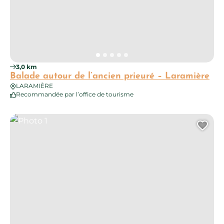
3,0 km
Balade autour de l’ancien prieuré – Laramière
LARAMIÈRE
Recommandée par l’office de tourisme
Photo 1
Ajo