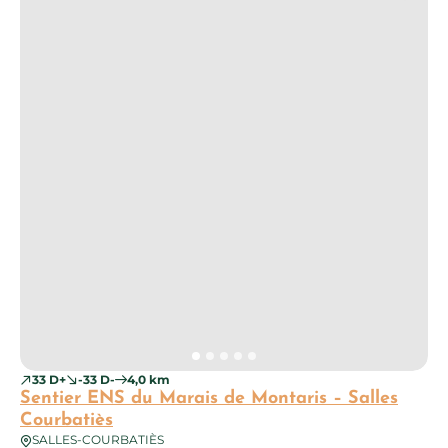
33 D+
-33 D-
4,0 km
Sentier ENS du Marais de Montaris – Salles
Courbatiès
SALLES-COURBATIÈS