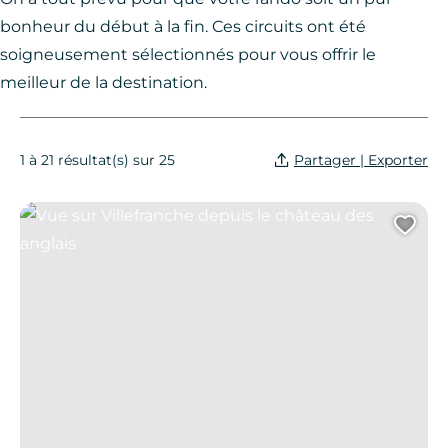
bonheur du début à la fin. Ces circuits ont été
soigneusement sélectionnés pour vous offrir le
meilleur de la destination.
Partager | Exporter
1 à 21 résultat(s) sur 25
Vue sur Villefranche depuis le château des anglais
Ajo