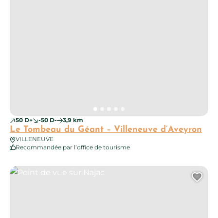
50 D+
-50 D-
3,9 km
Le Tombeau du Géant – Villeneuve d’Aveyron
VILLENEUVE
Recommandée par l’office de tourisme
Point de vue sur Najac
Ajo