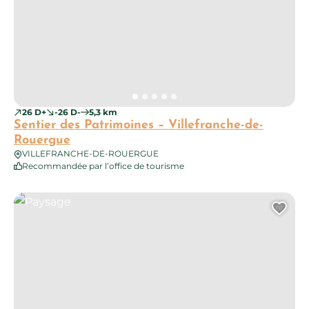
26 D+
-26 D-
5,3 km
Sentier des Patrimoines – Villefranche-de-
Rouergue
VILLEFRANCHE-DE-ROUERGUE
Recommandée par l’office de tourisme
Paysage
Ajo