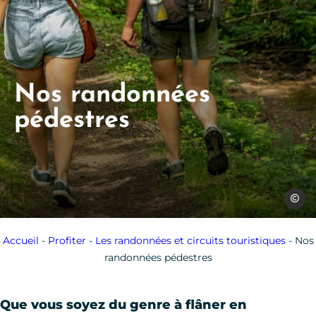
Nos randonnées
pédestres
Jules B
Accueil
-
Profiter
-
Les randonnées et circuits touristiques
-
Nos
randonnées pédestres
Que vous soyez du genre à flâner en