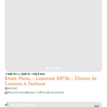
481 D+
-529 D-
16,3 km
Etape Najac – Laguépie GR®36 – Chemin de
Conques à Toulouse
NAJAC
Recommandée par l’office de tourisme
Lac de Bannac