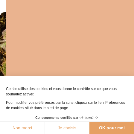
Aidez-nous à préserver les
espaces de pratique en
partageant vos traces GPS.
En partageant vos traces GPS – et
uniquement vos traces GPS – vous contribuez
à une meilleure connaissance des sports
outdoor et à la préservation de vos sites de
Ce site utilise des cookies et vous donne le contrôle sur ce que vous
souhaitez activer.
pratique.
Pour modifier vos préférences par la suite, cliquez sur le lien 'Préférences
de cookies' situé dans le pied de page.
Consentements certifiés par
En savoir plus sur outdoorvision.fr
28°C
Non merci
Je choisis
OK pour moi
Agenda
Webcams
Boutique
Brochures
SPL Ouest Av