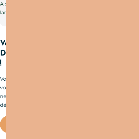
Alors, prêt(e) à chausser vos baskets et à vous
lancer ?
Vous les avez tous testés ?
Découvrez encore plus de circuits
!
Vous avez déjà exploré nos sentiers préférés et
vous en redemandez ? Bonne nouvelle : l’aventure
ne s’arrête pas là !
Encore plus d’itinéraires
à
découvrir, pour varier les plaisirs et les paysages.
Tous les circuits