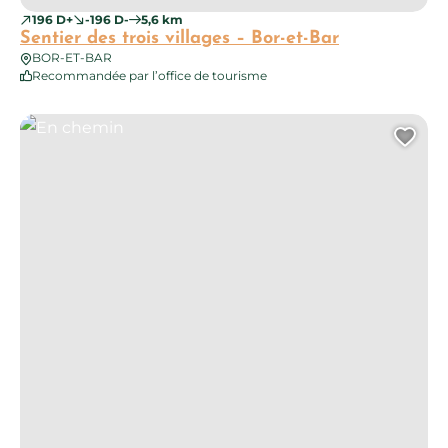
196 D+
-196 D-
5,6 km
Sentier des trois villages – Bor-et-Bar
BOR-ET-BAR
Recommandée par l’office de tourisme
En chemin
Ajo