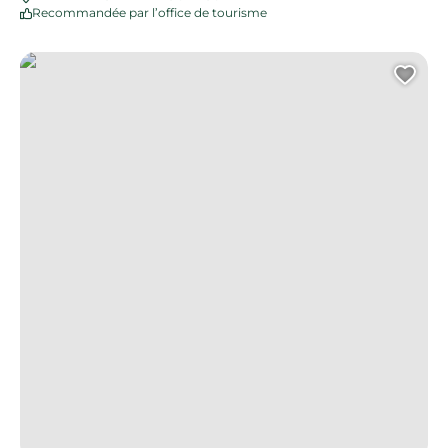
Recommandée par l’office de tourisme
Sentier des trois villages – Bor-et-Bar
Ajo