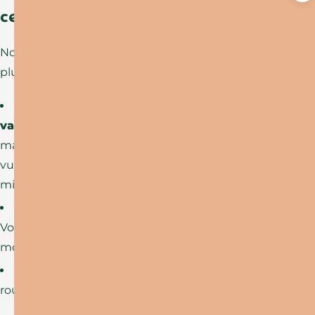
ces circuits de randonnée ?
Nous avons fait cette sélection selon
plusieurs critères :
Des paysages et un patrimoine qui
valent le détour
– Parce que marcher pour
marcher, c’est sympa, mais marcher avec une
vue à couper le souffle, c’est quand même
mieux !
Des sentiers et un balisage entretenus
–
Vous avancez sereinement, juste à profiter du
moment.
La sécurité avant tout
– Moins de 30 % de
route, pour profiter pleinement de la nature.