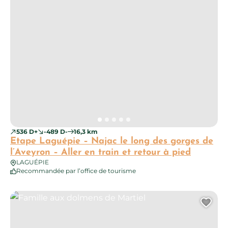
536 D+
-489 D-
16,3 km
Etape Laguépie – Najac le long des gorges de
l’Aveyron – Aller en train et retour à pied
LAGUÉPIE
Recommandée par l’office de tourisme
Famille aux dolmens de Martiel
Ajo