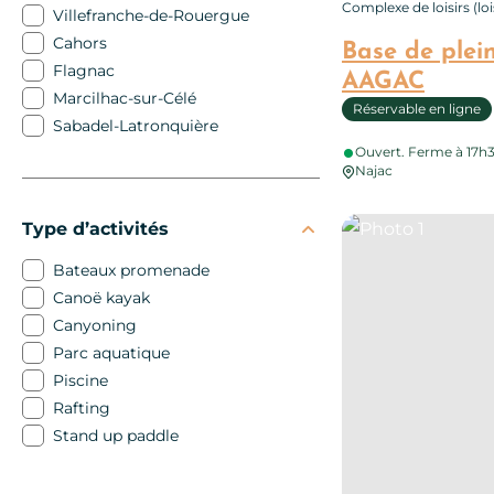
Complexe de loisirs (lo
Villefranche-de-Rouergue
Cahors
Base de plei
Flagnac
AAGAC
Marcilhac-sur-Célé
Réservable en ligne
Sabadel-Latronquière
Ouvert. Ferme à 17h
Najac
Photo 1
Type d’activités
Bateaux promenade
Canoë kayak
Canyoning
Parc aquatique
Piscine
Rafting
Stand up paddle