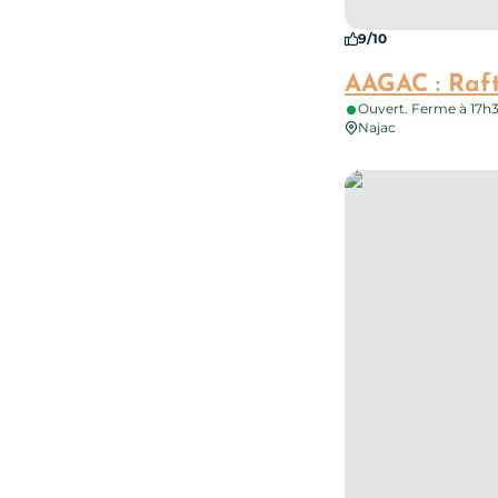
9/10
AAGAC : Raf
Ouvert. Ferme à 17h
Najac
Sports et Nature – 