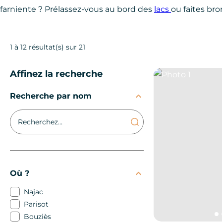
farniente ? Prélassez-vous au bord des
lacs
ou faites bro
1 à 12 résultat(s) sur 21
Affinez la recherche
Photo 1
Recherche par nom
Où ?
Najac
Parisot
Bouziès