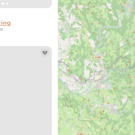
ting
30
Stand-up Paddle
Ajouter cette page au carn