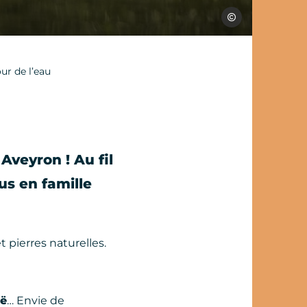
C.Manoukian
ur de l’eau
veyron ! Au fil
ous en famille
t pierres naturelles.
ë
… Envie de