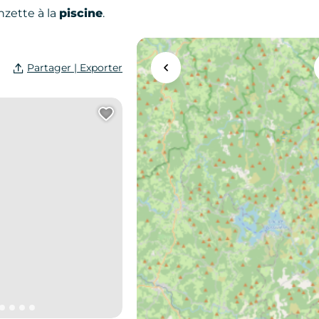
nzette à la
piscine
.
Partager | Exporter
Agrandir la carte
Ajouter cette page au carn