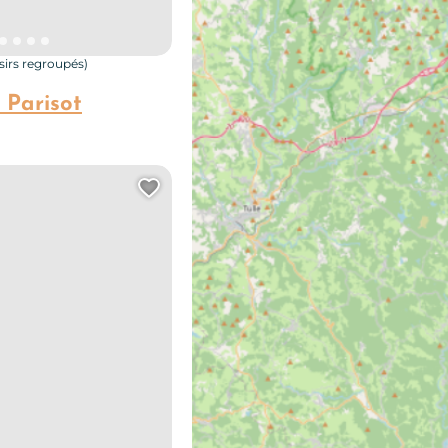
isirs regroupés)
 Parisot
Ajouter cette page au carn