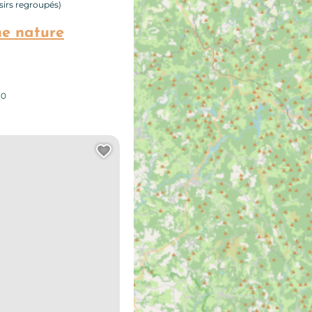
isirs regroupés)
ne nature
30
Ajouter cette page au carn