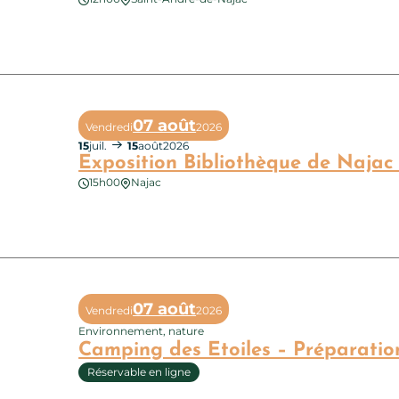
ition : Dessus nos têtes, devant nos yeux
07 août
Vendredi
2026
15
juil.
15
août
2026
Exposition Bibliothèque de Najac 
15h00
Najac
ition Bibliothèque de Najac : le premier regard
07 août
Vendredi
2026
Environnement, nature
Camping des Etoiles – Préparation
Réservable en ligne