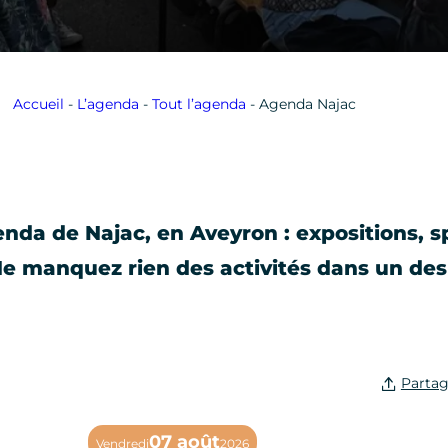
Accueil
-
L’agenda
-
Tout l’agenda
-
Agenda Najac
nda de Najac, en Aveyron : expositions, s
 Ne manquez rien des activités dans un de
07 août
Vendredi
2026