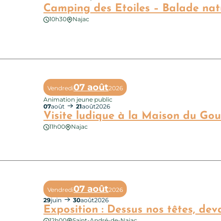
Camping des Etoiles – Balade nat
10h30
Najac
ng des Etoiles – Balade nature
07 août
Vendredi
2026
Animation jeune public
07
août
21
août
2026
Visite ludique à la Maison du Go
11h00
Najac
e ludique à la Maison du Gouverneur
07 août
Vendredi
2026
29
juin
30
août
2026
Exposition : Dessus nos têtes, de
12h00
Saint-André-de-Najac