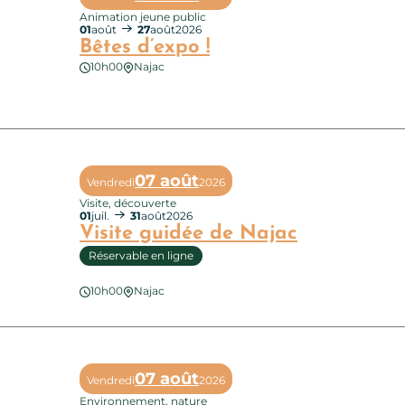
Animation jeune public
01
août
27
août
2026
Bêtes d’expo !
10h00
Najac
 d’expo !
07 août
Vendredi
2026
Visite, découverte
01
juil.
31
août
2026
Visite guidée de Najac
Réservable en ligne
10h00
Najac
e guidée de Najac
07 août
Vendredi
2026
Environnement, nature