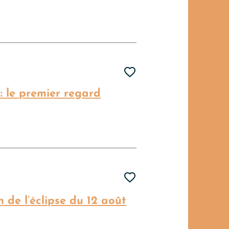
Ajouter cette pag
: le premier regard
Ajouter cette pag
 de l’éclipse du 12 août