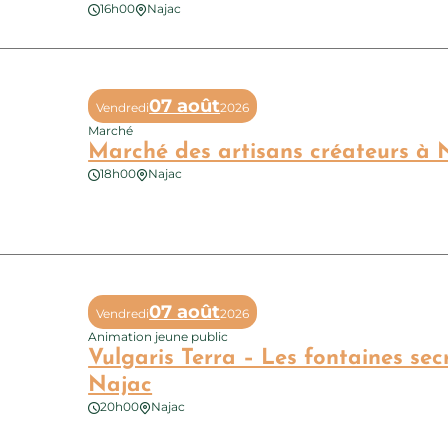
16h00
Najac
ng des Etoiles – Préparation de l’éclipse du 12 août
07 août
Vendredi
2026
Marché
Marché des artisans créateurs à 
18h00
Najac
é des artisans créateurs à Najac
07 août
Vendredi
2026
Animation jeune public
Vulgaris Terra – Les fontaines sec
Najac
20h00
Najac
ris Terra – Les fontaines secrètes de la forêt de Najac