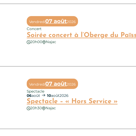
07 août
Vendredi
2026
Concert
Soirée concert à l’Oberge du Païs
20h00
Najac
e concert à l’Oberge du Païsserou : Les Memories
07 août
Vendredi
2026
Spectacle
06
août
10
août
2026
Spectacle – « Hors Service »
20h30
Najac
acle – « Hors Service »