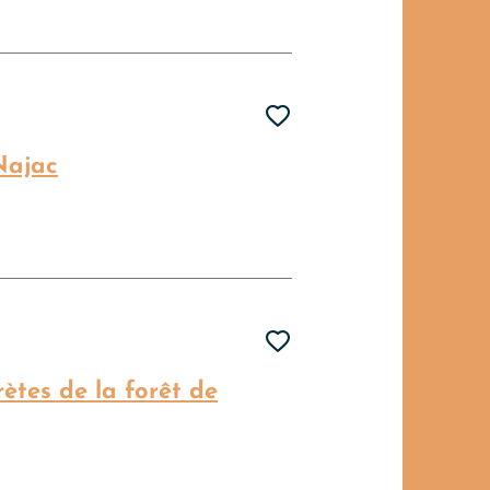
Ajouter cette pag
Najac
Ajouter cette pag
rètes de la forêt de