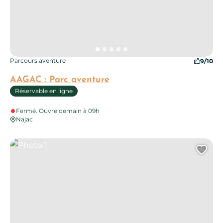
Parcours aventure
9/10
AAGAC : Parc aventure
Réservable en ligne
Fermé. Ouvre demain à 09h
Najac
Photo 1
Ajo