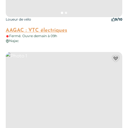
Loueur de vélo
9/10
AAGAC : VTC électriques
Fermé. Ouvre demain à 09h
Najac
Photo 1
Ajo