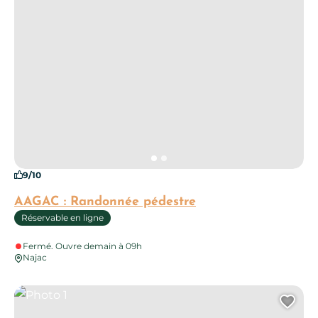
9/10
AAGAC : Randonnée pédestre
Réservable en ligne
Fermé. Ouvre demain à 09h
Najac
Photo 1
Ajo