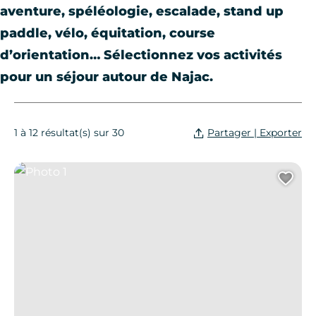
aventure, spéléologie, escalade, stand up
paddle, vélo, équitation, course
d’orientation… Sélectionnez vos activités
pour un séjour autour de Najac.
Partager | Exporter
1 à 12 résultat(s) sur 30
Photo 1
Ajo