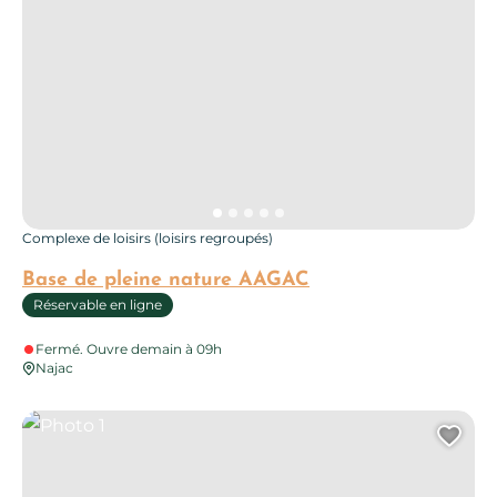
Complexe de loisirs (loisirs regroupés)
Base de pleine nature AAGAC
Réservable en ligne
Fermé. Ouvre demain à 09h
Najac
Photo 1
Ajo