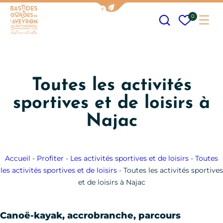
Afficher la barre de navigation
Recherche
Mes fav
0
Me
Bastides et Gorges de l&#039;Aveyron
Toutes les activités
sportives et de loisirs à
Najac
Accueil
-
Profiter
-
Les activités sportives et de loisirs
-
Toutes
les activités sportives et de loisirs
-
Toutes les activités sportives
et de loisirs à Najac
Canoë-kayak, accrobranche, parcours