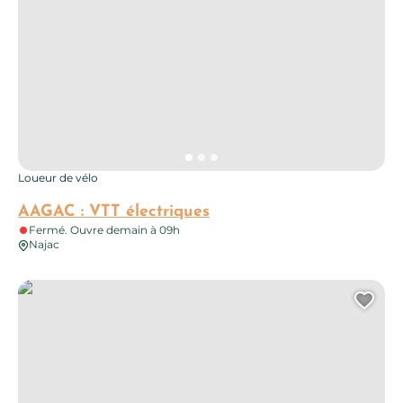
Loueur de vélo
AAGAC : VTT électriques
Fermé. Ouvre demain à 09h
Najac
Piscine Municipale de Najac
Ajo