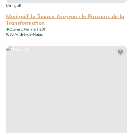
Mini golf
Mini-golf la Source Aveyron : le Parcours de la
Transformation
Ouvert. Ferme à 20h
St-André-de-Najac
Photo 1
Ajo