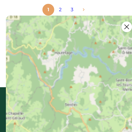
1
2
3
Ce contenu vous a été utile ?
Enregistrer
Ce contenu vous a été utile
Ce contenu ne vous a pas été utile
Partager ce contenu
Partager sur Facebook (nouvelle fenêtr
Partager sur X / Twitter (nouvelle 
Partager sur WhatsApp
Partager par mail
Bastides & Gorges de l’Aveyron
Promenade du Guiraudet
12200 Villefranche-de-Rouergue