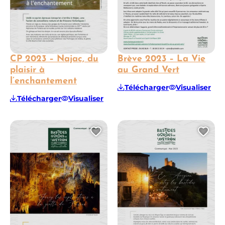
CP 2023 – Najac, du
Brève 2023 – La Vie
plaisir à
au Grand Vert
l’enchantement
Télécharger
Visualiser
Télécharger
Visualiser
Ajouter cette page au 
Ajo