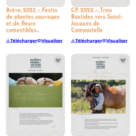
Brève 2023 – Festin
CP 2022 – Trois
de plantes sauvages
Bastides vers Saint-
et de fleurs
Jacques de
comestibles…
Compostelle
Télécharger
Visualiser
Télécharger
Visualiser
Ajouter cette page au 
Ajo