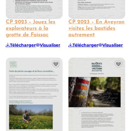
CP 2023 – Jouez les
CP 2023 – En Aveyron
explorateurs à la
visitez les bastides
grotte de Foissac
autrement
Télécharger
Visualiser
Télécharger
Visualiser
Ajouter cette page au 
Ajo