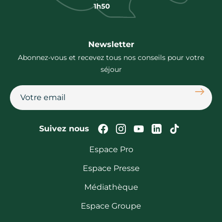
Newsletter
Abonnez-vous et recevez tous nos conseils pour votre
séjour
S'abon
Suivez-nous sur Faceb
Suivez-nous sur In
Suivez-nous su
Suivez-nous
Suivez-n
Suivez nous
Espace Pro
Espace Presse
Médiathèque
Espace Groupe