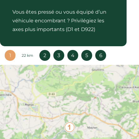
Vous êtes pressé ou vous équipé d’un
véhicule encombrant ? Privilégiez les
axes plus importants (D1 et D922)
1
2
3
4
5
6
22 km