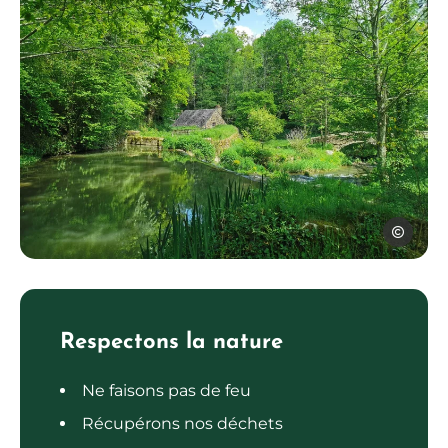
Ouest Ave
Martinet de la Ramonde, © Ouest Aveyron Tourisme
Respectons la nature
Ne faisons pas de feu
Récupérons nos déchets