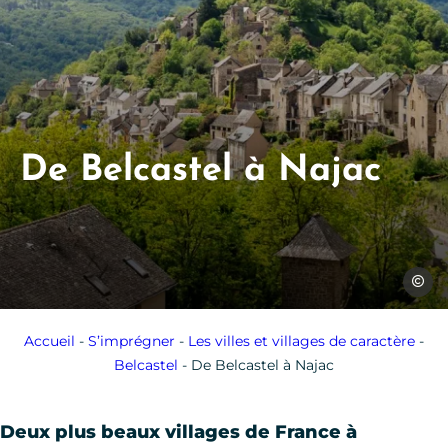
De Belcastel à Najac
Les Co
Accueil
-
S’imprégner
-
Les villes et villages de caractère
-
Belcastel
-
De Belcastel à Najac
Deux plus beaux villages de France à