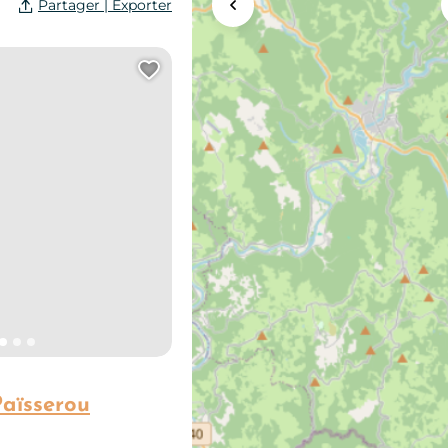
Partager | Exporter
Agrandir la carte
Ajouter cette page au carn
aïsserou