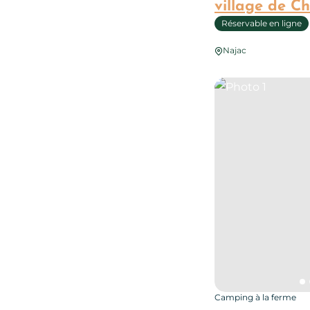
village de C
Réservable en ligne
Najac
Photo 1
Camping à la ferme