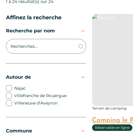
1 à 24 résultat(s) sur 24
Affinez la recherche
Photo 1
Recherche par nom
Autour de
Najac
Villefranche de Rouergue
Villeneuve d’Aveyron
Terrain de camping
Camping le P
Réservable en ligne
Commune