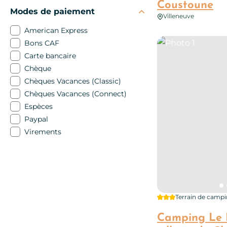
Coustoune
Modes de paiement
Villeneuve
American Express
Photo 1
Bons CAF
Carte bancaire
Chèque
Chèques Vacances (Classic)
Chèques Vacances (Connect)
Espèces
Paypal
Virements
3 étoiles
Terrain de camp
Camping Le P