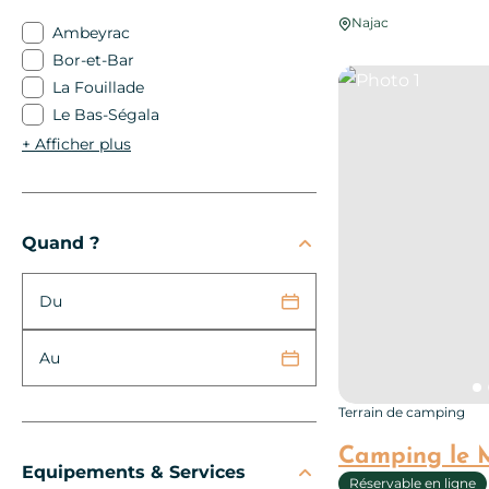
Najac
Ambeyrac
Bor-et-Bar
Photo 1
La Fouillade
Le Bas-Ségala
+
Afficher plus
Quand ?
Du
Au
Terrain de camping
Camping le 
Equipements & Services
Réservable en ligne