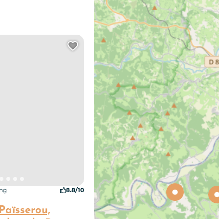
Ajouter cette page au carn
ing
8.8/10
aïsserou,