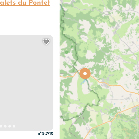
halets du Pontet
Ajouter cette page au carn
9.7/10