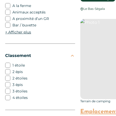
A la ferme
Le Bas-Ségala
Animaux acceptés
A proximité d’un GR
Photo 1
Bar / buvette
+
Afficher plus
Classement
1 étoile
2 épis
2 étoiles
3 épis
3 étoiles
4 étoiles
Terrain de camping
Emplacements