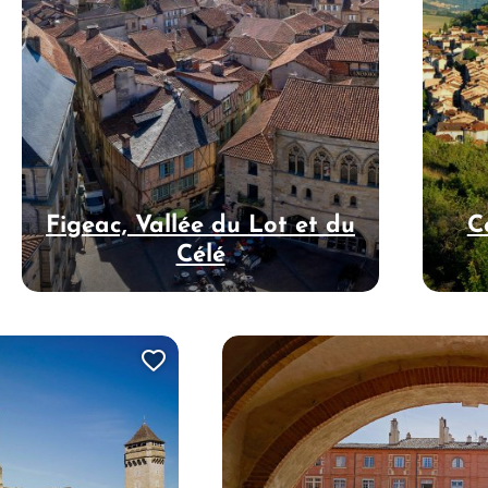
Figeac, Vallée du Lot et du
C
Célé
Ajouter cette page au carne