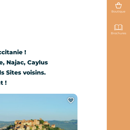
Boutique
Brochures
citanie !
, Najac, Caylus
s Sites voisins.
t !
te page au carnet de voyage ?
Ajouter cette page