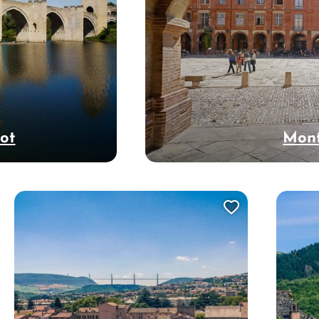
Lot
Mon
uter cette page au carnet de voyage ?
Ajouter cet