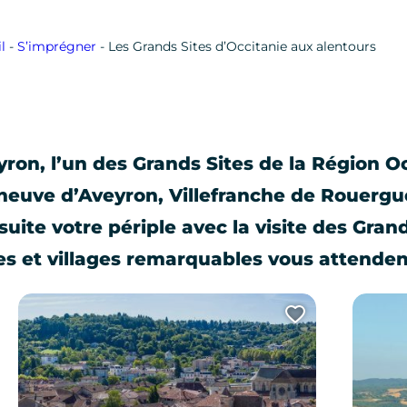
l
-
S’imprégner
-
Les Grands Sites d’Occitanie aux alentours
ron, l’un des Grands Sites de la Région Oc
neuve d’Aveyron, Villefranche de Rouergue
uite votre périple avec la visite des Grand
es et villages remarquables vous attenden
uter cette page au carnet de voyage ?
Ajouter cet