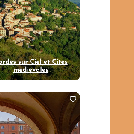
ordes sur Ciel et Cités
médiévales
t de voyage ?
Ajouter cette page