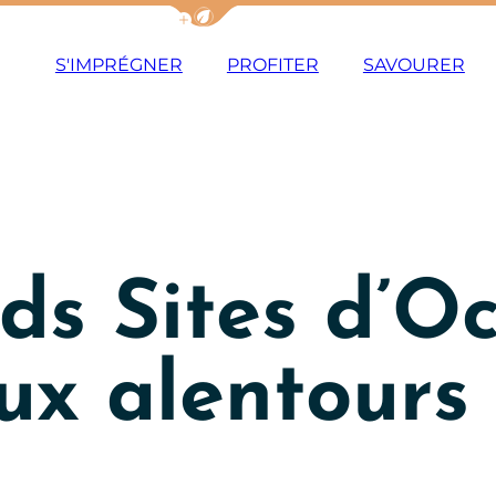
Afficher la barre de navigation du m
S'IMPRÉGNER
PROFITER
SAVOURER
ds Sites d’Oc
ux alentours