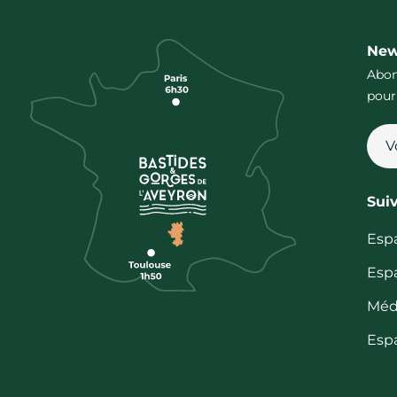
New
Abon
pour
Sui
Esp
Esp
Méd
Esp