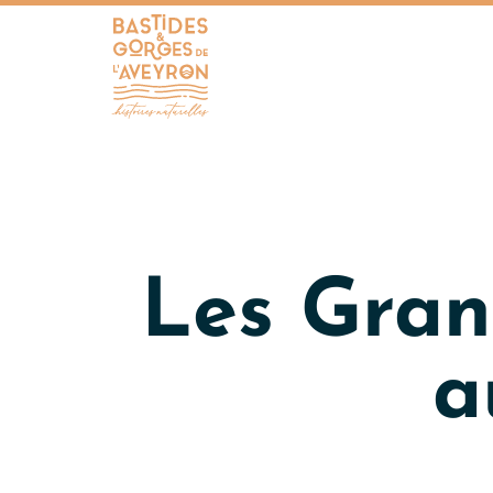
Bastides et Gorges de l&#039;Aveyron
Les Gran
a