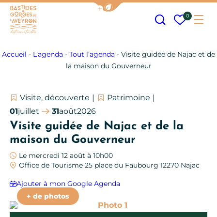
Afficher la barre de navigation
Recherche
Mes fav
0
Me
Bastides et Gorges de l&#039;Aveyron
Accueil
-
L’agenda
-
Tout l’agenda
-
Visite guidée de Najac et de
la maison du Gouverneur
Visite, découverte
Patrimoine
01
juillet
31
août
2026
Visite guidée de Najac et de la
maison du Gouverneur
Le mercredi 12 août à 10h00
Office de Tourisme 25 place du Faubourg 12270 Najac
Ajouter à mon Google Agenda
+ de photos
Photo 1