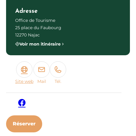
Photo 2
Adresse
Office de Tourisme
25 place du Faubourg
12270 Najac
Voir mon itinéraire
Site web
Mail
Tél.
Facebook
Réserver