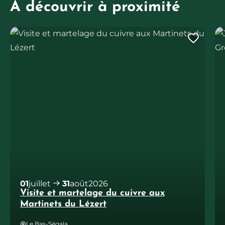
À découvrir à proximité
Visite et martelage du cuivre aux Martinets du Lézert
Jo
Ajout
01
juillet
31
août
2026
Visite et martelage du cuivre aux
Martinets du Lézert
Le Bas-Ségala