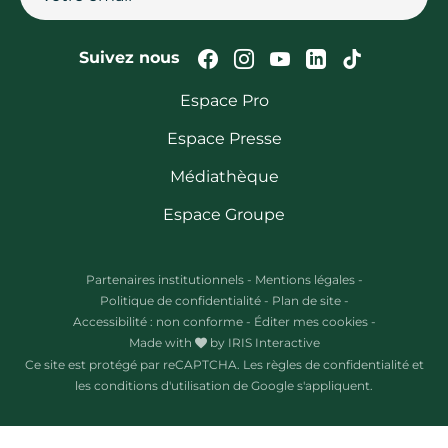
Suivez-nous sur Faceb
Suivez-nous sur In
Suivez-nous su
Suivez-nous
Suivez-n
Suivez nous
Espace Pro
Espace Presse
Médiathèque
Espace Groupe
Partenaires institutionnels
-
Mentions légales
-
Politique de confidentialité
-
Plan de site
-
Accessibilité : non conforme
-
Éditer mes cookies
-
Made with
by
IRIS Interactive
Ce site est protégé par reCAPTCHA. Les
règles de confidentialité
et
les
conditions d'utilisation
de Google s'appliquent.