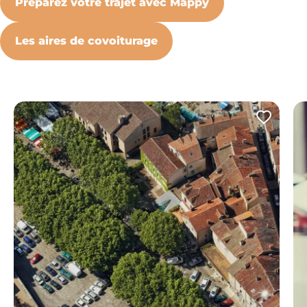
Préparez votre trajet avec Mappy
Les aires de covoiturage
Ajout