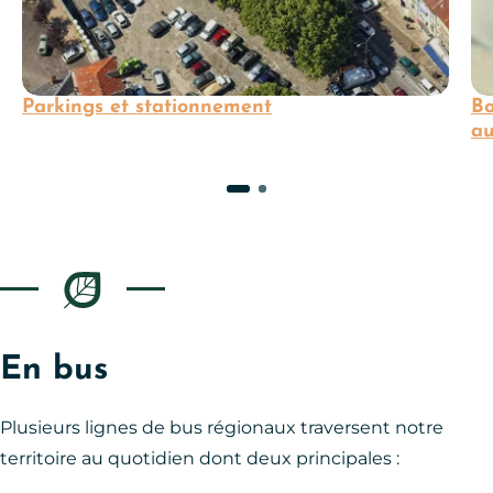
Parkings et stationnement
Bo
au
En bus
Plusieurs lignes de bus régionaux traversent notre
territoire au quotidien dont deux principales :