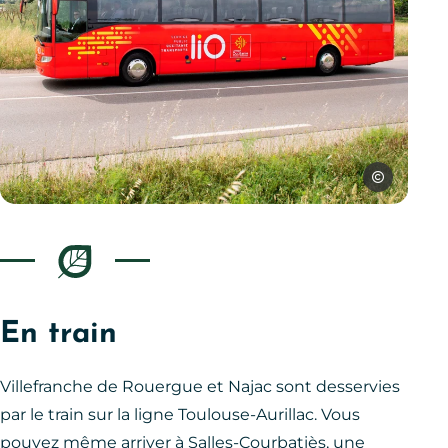
Laurent Bouto
Venir en bus liO, © Laurent Boutonnet – Region Occitanie
En train
Villefranche de Rouergue et Najac sont desservies
par le train sur la ligne Toulouse-Aurillac. Vous
pouvez même arriver à Salles-Courbatiès, une