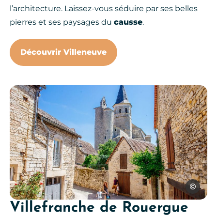
l’architecture. Laissez-vous séduire par ses belles
pierres et ses paysages du
causse
.
Découvrir Villeneuve
Les Conte
Villefranche de Rouergue
Villeneuve d, © Les Conteurs