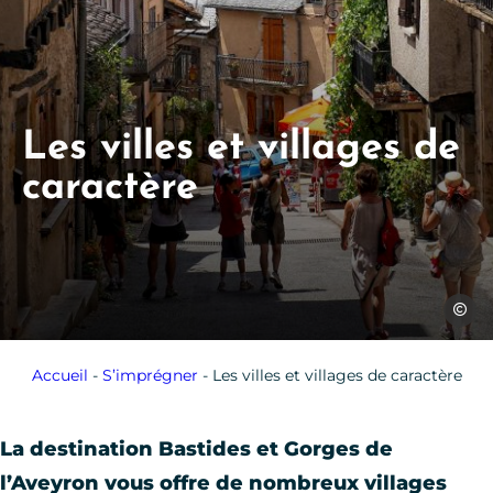
Les villes et villages de
caractère
Jules B
Accueil
-
S’imprégner
-
Les villes et villages de caractère
La destination Bastides et Gorges de
l’Aveyron vous offre de nombreux villages