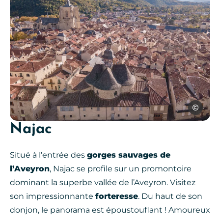
Cédric Ma
Najac
Villefranche de Rouergue, © Cé
Situé à l’entrée des
gorges sauvages de
l’Aveyron
, Najac se profile sur un promontoire
dominant la superbe vallée de l’Aveyron. Visitez
son impressionnante
forteresse
. Du haut de son
donjon, le panorama est époustouflant ! Amoureux