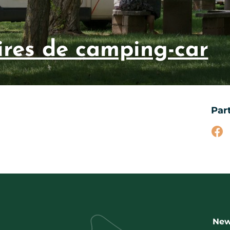
ires de camping-car
Par
Par
New