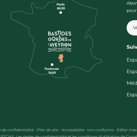
Abon
pour
Sui
Esp
Esp
Méd
Esp
e de confidentialité
-
Plan de site
-
Accessibilité : non conforme
-
Éditer mes
CAPTCHA. Les
règles de confidentialité
et les
conditions d'utilisation
de Google