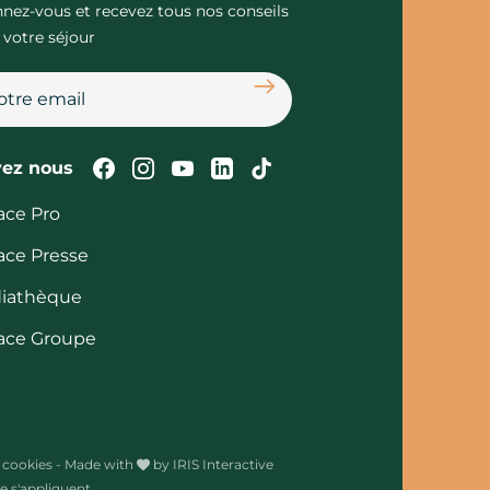
nez-vous et recevez tous nos conseils
 votre séjour
S'abonner
Suivez-nous sur Facebook
Suivez-nous sur Instagram
Suivez-nous sur Youtube
Suivez-nous sur Linked
Suivez-nous sur Tik
vez nous
ace Pro
ace Presse
iathèque
ace Groupe
 cookies
-
Made with
by
IRIS Interactive
 s'appliquent.