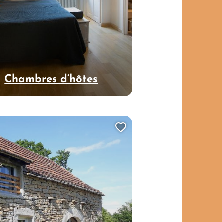
Chambres d’hôtes
t de voyage ?
Ajouter cette page