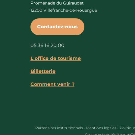
Promenade du Guiraudet
12200 Villefranche-de-Rouergue
Contactez-nous
05 36 16 20 00
L'office de tourisme
Billetterie
Comment venir ?
Partenaires institutionnels
-
Mentions légales
-
Politiqu
Ce site est protégé par re