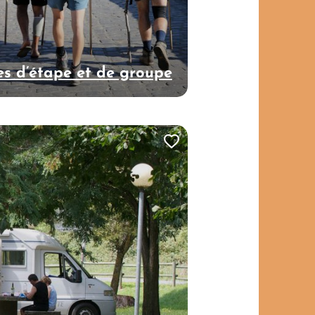
es d’étape et de groupe
Ajouter cette page