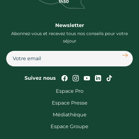
Newsletter
Abonnez-vous et recevez tous nos conseils pour votre
séjour
S'abon
Suivez-nous sur Faceb
Suivez-nous sur In
Suivez-nous su
Suivez-nous
Suivez-n
Suivez nous
Espace Pro
Espace Presse
Médiathèque
Espace Groupe