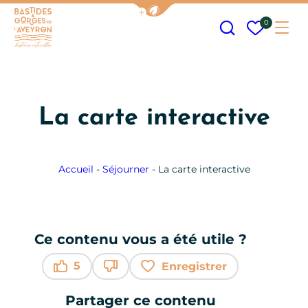
Afficher la barre de navigation
Recherche
Mes fav
0
Me
Bastides et Gorges de l&#039;Aveyron
La carte interactive
Accueil
-
Séjourner
-
La carte interactive
© OpenStreetMap contributors
Ce contenu vous a été utile ?
5
Enregistrer
Ce contenu vous a été utile
Ce contenu ne vous a pas été utile
Partager ce contenu