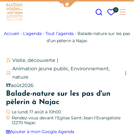
Afficher la barre de navigation
Recherche
Mes fav
0
Me
Bastides et Gorges de l&#039;Aveyron
Accueil
-
L’agenda
-
Tout l’agenda
-
Balade-nature sur les pas
d’un pèlerin à Najac
Visite, découverte
Animation jeune public, Environnement,
nature
17
août
2026
Balade-nature sur les pas d'un
pèlerin à Najac
Le lundi 17 août à 10h00
Rendez-vous devant l'Eglise Saint-Jean-l'Evangéliste
12270 Najac
Ajouter à mon Google Agenda