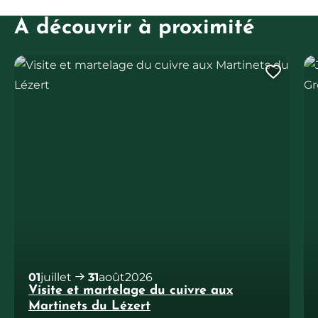
À découvrir à proximité
Visite et martelage du cuivre aux Martinets du Lézert
Jo
Ajout
01
juillet
31
août
2026
Visite et martelage du cuivre aux
Martinets du Lézert