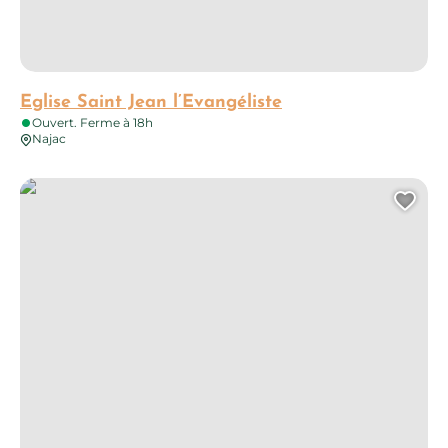
Eglise Saint Jean l’Evangéliste
Ouvert. Ferme à 18h
Najac
La Maison-rucher de Promilhanes
Ajo