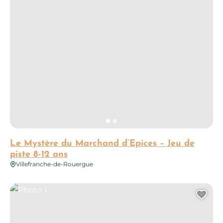
Le Mystère du Marchand d’Epices – Jeu de
piste 8-12 ans
Villefranche-de-Rouergue
Photo 1
Ajo