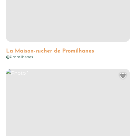
La Maison-rucher de Promilhanes
Promilhanes
Photo 1
Ajo