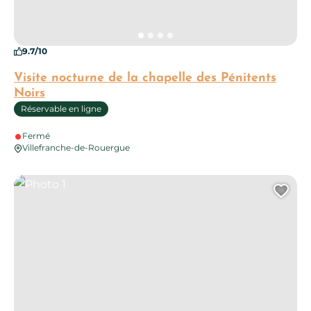
9.7/10
Visite nocturne de la chapelle des Pénitents
Noirs
Réservable en ligne
Fermé
Villefranche-de-Rouergue
Photo 1
Ajo