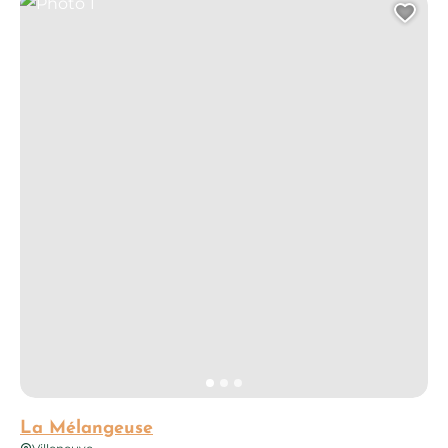
Photo 1
Ajo
La Mélangeuse