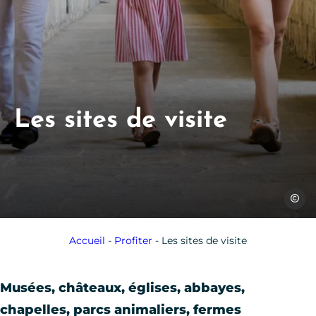
Les sites de visite
Julien 
Accueil
-
Profiter
-
Les sites de visite
Musées, châteaux, églises, abbayes,
chapelles, parcs animaliers, fermes