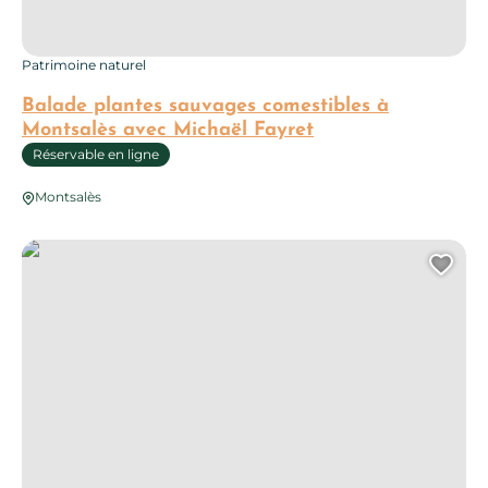
Patrimoine naturel
Balade plantes sauvages comestibles à
Montsalès avec Michaël Fayret
Réservable en ligne
Montsalès
Balade nature le long du Viaur à Bor-et-Bar
Ajo