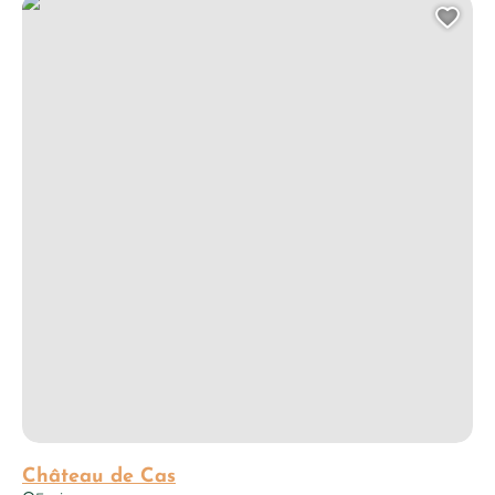
Château de Cas
Ajo
Château de Cas