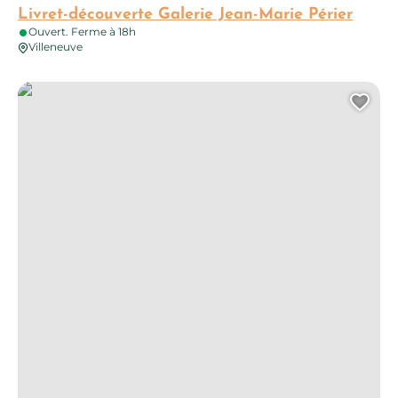
Livret-découverte Galerie Jean-Marie Périer
Ouvert. Ferme à 18h
Villeneuve
Balade plantes sauvages comestibles à Montsalès avec Micha
Ajo