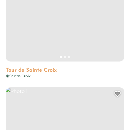
Tour de Sainte Croix
Sainte-Croix
Photo 1
Ajo