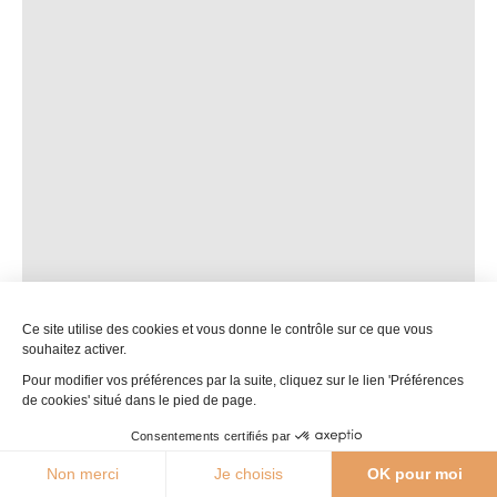
Ce site utilise des cookies et vous donne le contrôle sur ce que vous
souhaitez activer.
Grotte du Pech Merle
Pour modifier vos préférences par la suite, cliquez sur le lien 'Préférences
Cabrerets
de cookies' situé dans le pied de page.
Consentements certifiés par
Photo 1
Ajo
30°C
Non merci
Je choisis
OK pour moi
Agenda
Webcams
Boutique
Brochures