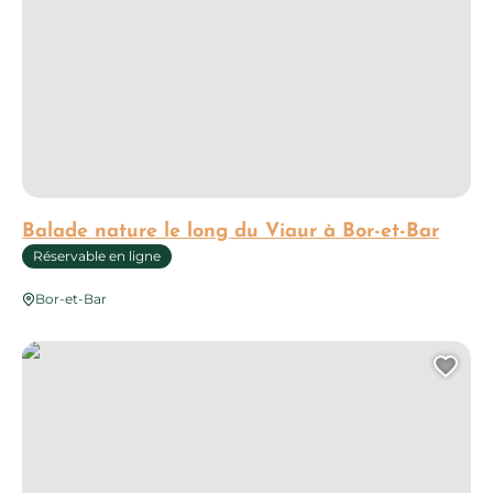
Balade nature le long du Viaur à Bor-et-Bar
Réservable en ligne
Bor-et-Bar
Balade plantes sauvages comestibles à Sanvensa avec Michae
Ajo