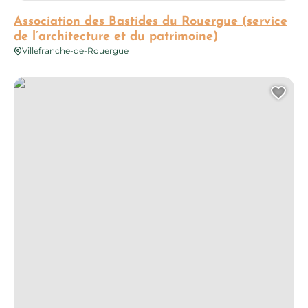
Association des Bastides du Rouergue (service
de l’architecture et du patrimoine)
Villefranche-de-Rouergue
Eglise Saint Jean l’Evangéliste
Ajo