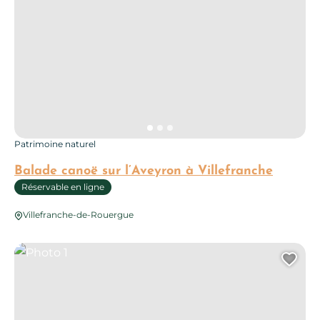
Patrimoine naturel
Balade canoë sur l’Aveyron à Villefranche
Réservable en ligne
Villefranche-de-Rouergue
Photo 1
Ajo