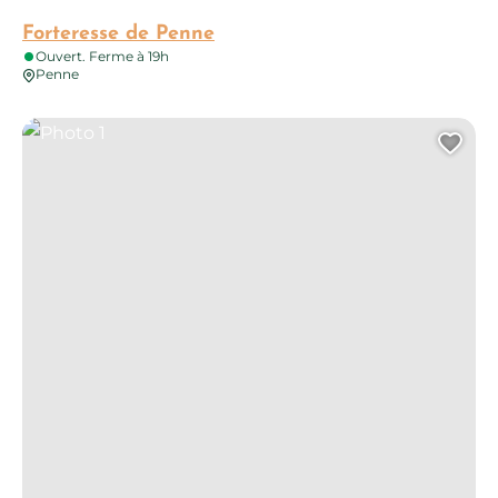
Forteresse de Penne
Ouvert. Ferme à 19h
Penne
Photo 1
Ajo