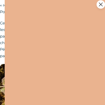
« recommandé par l’office de tourisme ».
Pourquoi ?
Ces circuits sont mis en avant car ils rassemblent
les critères suivants : intérêt paysager et/ou
patrimonial, entretien régulier, balisage selon la
charte de la Fédération Française de Randonnée
Pédestre et sécurité avec moins de 30% de
passage sur route.
Aidez-nous à préserver les
espaces de pratique en
partageant vos traces GPS.
En partageant vos traces GPS – et