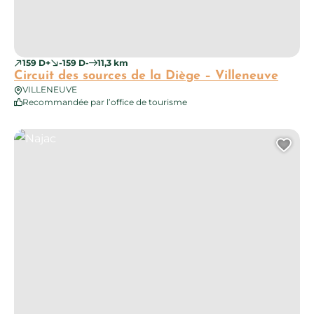
159 D+
-159 D-
11,3 km
Circuit des sources de la Diège – Villeneuve
VILLENEUVE
Recommandée par l’office de tourisme
Najac
Ajo