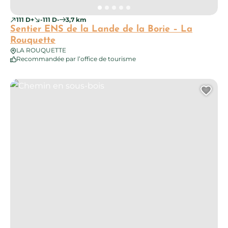
111 D+
-111 D-
3,7 km
Sentier ENS de la Lande de la Borie – La
Rouquette
LA ROUQUETTE
Recommandée par l’office de tourisme
Chemin en sous-bois
Ajo