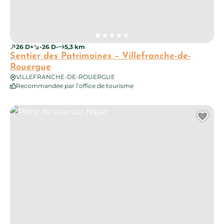
26 D+
-26 D-
5,3 km
Sentier des Patrimoines – Villefranche-de-
Rouergue
VILLEFRANCHE-DE-ROUERGUE
Recommandée par l’office de tourisme
Point de vue sur Najac
Ajo