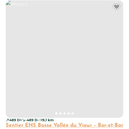
Photo 1
Ajo
489 D+
-489 D-
9,1 km
Sentier ENS Basse Vallée du Viaur – Bor-et-Bar