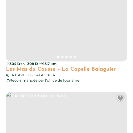
304 D+
-308 D-
13,7 km
Les Mas du Causse – La Capelle Balaguier
LA CAPELLE-BALAGUIER
Recommandée par l’office de tourisme
Lac de Morlhon Le Haut
Ajo