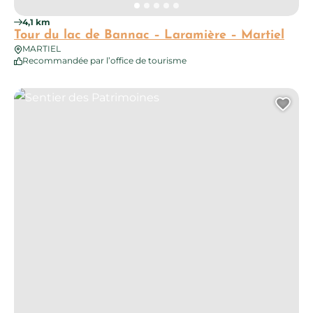
4,1 km
Tour du lac de Bannac – Laramière – Martiel
MARTIEL
Recommandée par l’office de tourisme
Sentier des Patrimoines
Ajo