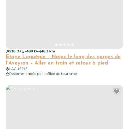
536 D+
-489 D-
16,3 km
Etape Laguépie – Najac le long des gorges de
l’Aveyron – Aller en train et retour à pied
LAGUÉPIE
Recommandée par l’office de tourisme
En chemin
Ajo