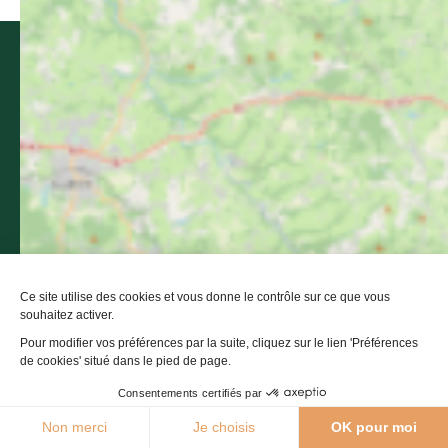
Bastides & Gorges de l’Aveyron
Promenade du Guiraudet
12200 Villefranche-de-Rouergue
Contactez-nous
05 36 16 20 00
Ce site utilise des cookies et vous donne le contrôle sur ce que vous
souhaitez activer.
L'office de tourisme
Pour modifier vos préférences par la suite, cliquez sur le lien 'Préférences
de cookies' situé dans le pied de page.
Billetterie
Consentements certifiés par
Comment venir ?
25°C
Non merci
Je choisis
OK pour moi
Agenda
Webcams
Boutique
Brochures