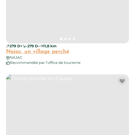
279 D+
-279 D-
11,8 km
Najac, un village perché
NAJAC
Recommandée par l’office de tourisme
Circuit Les Mas du Causse
Ajo