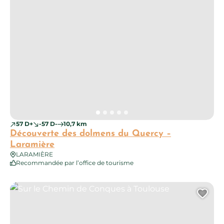
57 D+
-57 D-
10,7 km
Découverte des dolmens du Quercy –
Laramière
LARAMIÈRE
Recommandée par l’office de tourisme
Sur le Chemin de Conques à Toulouse
Ajo