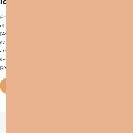
la destination !
Envie de vibrer et de vous dépasser ? Les courses
et trails de la destination Bastides et Gorges de
l’Aveyron n’attendent que vous ! Entre défis
sportifs, paysages à couper le souffle et une
ambiance conviviale, chaque événement est une
aventure unique. Consultez le calendrier et
préparez-vous à vivre des moments inoubliables !
Agenda courses et trails
Vous aimerez aussi…
Découvrez les meilleures randonnées de la