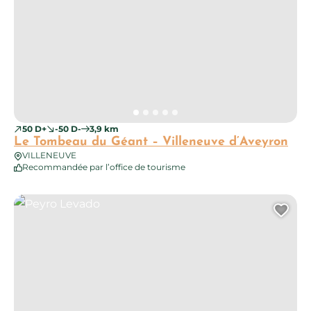
50 D+
-50 D-
3,9 km
Le Tombeau du Géant – Villeneuve d’Aveyron
VILLENEUVE
Recommandée par l’office de tourisme
Peyro Levado
Ajo