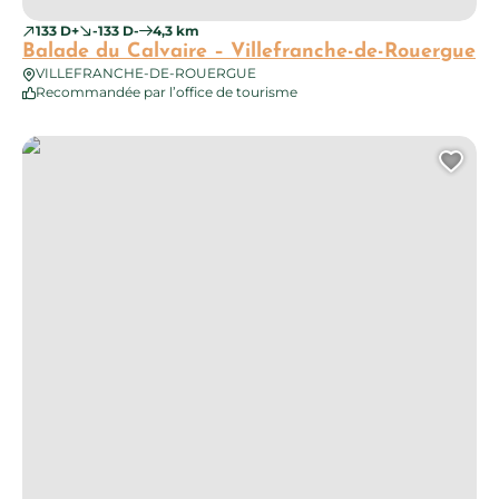
133 D+
-133 D-
4,3 km
Balade du Calvaire – Villefranche-de-Rouergue
VILLEFRANCHE-DE-ROUERGUE
Recommandée par l’office de tourisme
Circuit des sources de la Diège – Villeneuve
Ajo