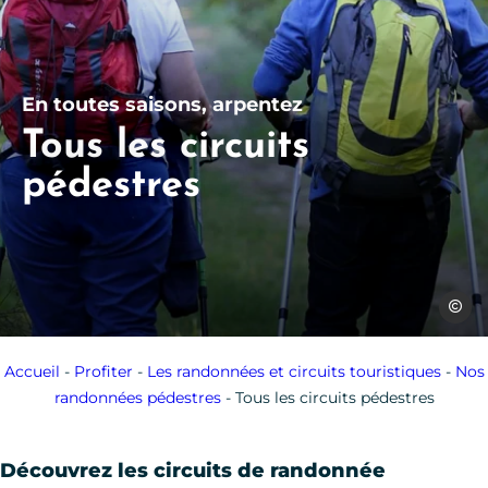
En toutes saisons, arpentez
Tous les circuits
pédestres
Jerome
Accueil
-
Profiter
-
Les randonnées et circuits touristiques
-
Nos
randonnées pédestres
-
Tous les circuits pédestres
Découvrez les circuits de randonnée