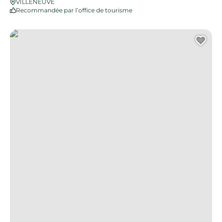
VILLENEUVE
Recommandée par l’office de tourisme
Balade du Calvaire – Villefranche-de-Rouergue
Ajo