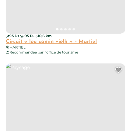
95 D+
-95 D-
10,6 km
Circuit « lou camin vielh » – Martiel
MARTIEL
Recommandée par l’office de tourisme
Paysage
Ajo