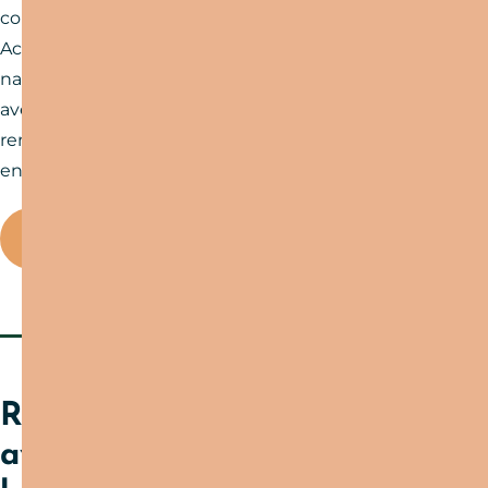
compagnie de nos guides expérimentés !
Accompagnateurs de randonnée, passionnés de
nature, experts en faune et flore… Ils partageront
avec vous leurs connaissances et anecdotes,
rendant chaque balade ou randonnée encore plus
enrichissante.
Nos accompagnateurs
Runner ? Challengez-vous
avec les courses et trails de