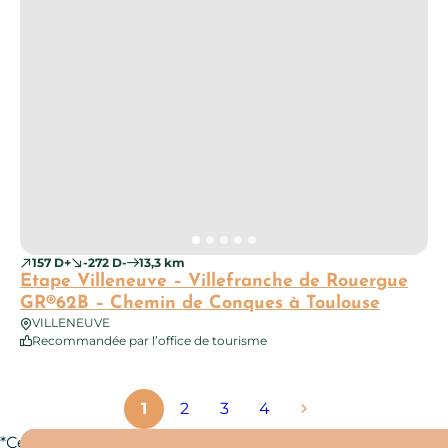
157 D+
-272 D-
13,3 km
Etape Villeneuve – Villefranche de Rouergue
GR®62B – Chemin de Conques à Toulouse
VILLENEUVE
Recommandée par l’office de tourisme
1
2
3
4
*Certains circuits font partie d’une sélection