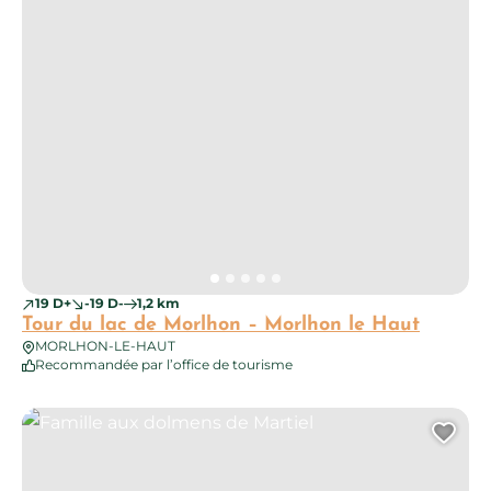
19 D+
-19 D-
1,2 km
Tour du lac de Morlhon – Morlhon le Haut
MORLHON-LE-HAUT
Recommandée par l’office de tourisme
Famille aux dolmens de Martiel
Ajo