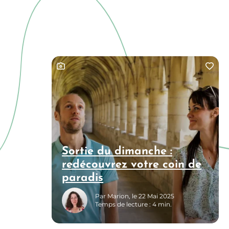
Ajout
Sortie du dimanche :
redécouvrez votre coin de
paradis
Par Marion, le 22 Mai 2025
Temps de lecture : 4 min.