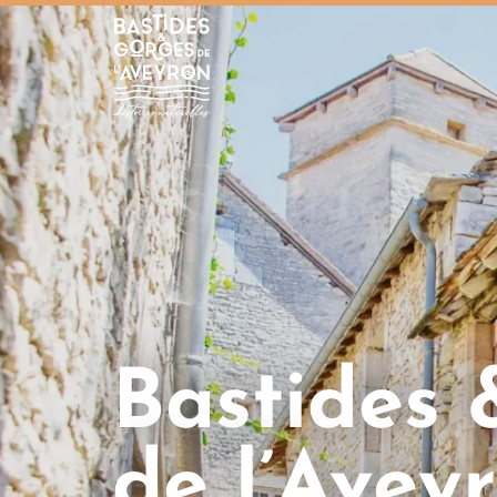
Bastides et Gorges de l&#039;Aveyron
Bastides 
de l’Avey