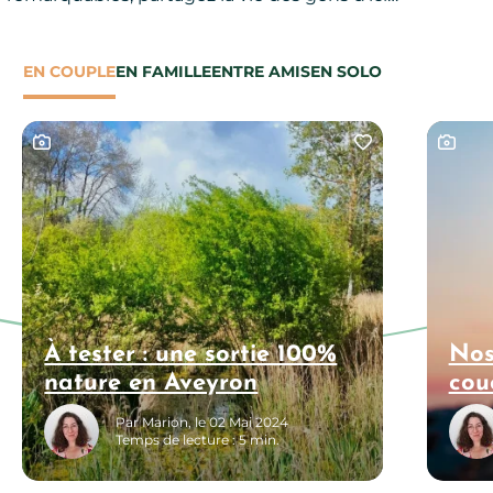
EN COUPLE
EN FAMILLE
ENTRE AMIS
EN SOLO
er cette page au carnet de voyage ?
Ajouter cette p
À tester : une sortie 100%
Nos
nature en Aveyron
cou
Par Marion, le 02 Mai 2024
Temps de lecture : 5 min.