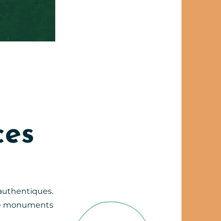
ces
 authentiques.
 de monuments