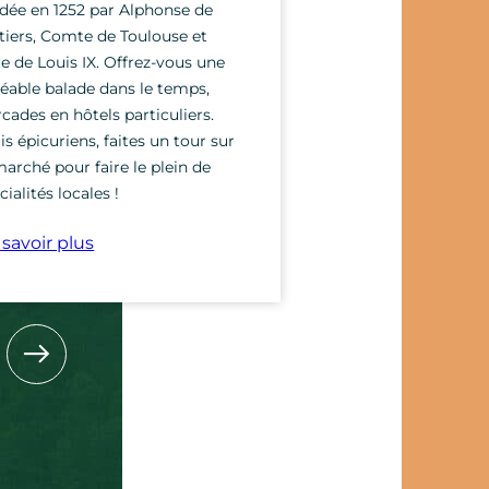
dée en 1252 par Alphonse de
véritable trésor de
tiers, Comte de Toulouse et
médiévale. Déambu
re de Louis IX. Offrez-vous une
ruelles et traverse
éable balade dans le temps,
ce bourg où chaque
rcades en hôtels particuliers.
témoin de la fière 
s épicuriens, faites un tour sur
occitane.
marché pour faire le plein de
cialités locales !
En savoir plus
savoir plus