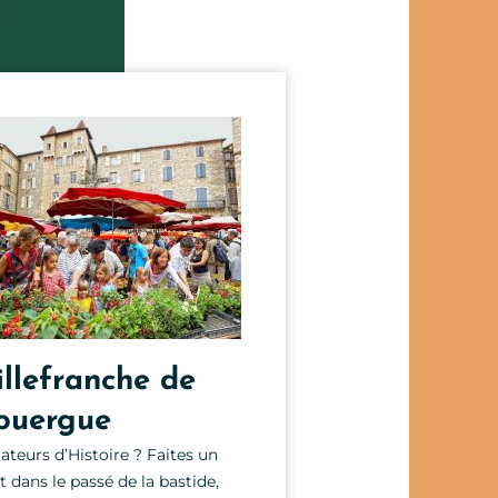
illefranche de
Villeneuv
Étape incontournab
ouergue
Chemin vers Saint
teurs d’Histoire ? Faites un
Compostelle, cette
t dans le passé de la bastide,
pleine de caractèr