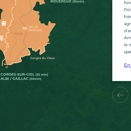
fon
Poi
frè
agr
d’a
Ami
le 
spé
En 