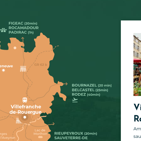
V
R
Ama
sau