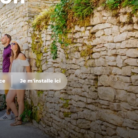
les
ace
Je m'installe ici