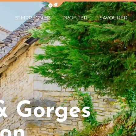
Afficher la barre de navigation du m
S'IMPRÉGNER
PROFITER
SAVOURER
& Gorges
ron