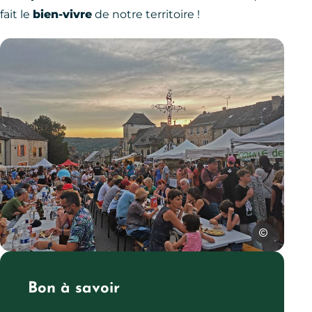
fait le
bien-vivre
de notre territoire !
SPL Ouest Av
Marché nocturne de Najac, © SPL Ouest Aveyron Tourisme
Bon à savoir