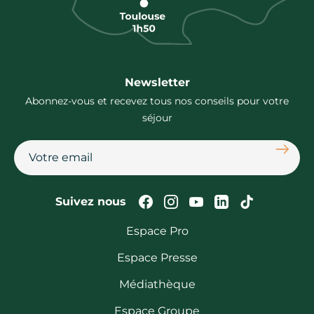
Newsletter
Abonnez-vous et recevez tous nos conseils pour votre
séjour
S'abon
Suivez-nous sur Faceb
Suivez-nous sur In
Suivez-nous su
Suivez-nous
Suivez-n
Suivez nous
Espace Pro
Espace Presse
Médiathèque
Espace Groupe