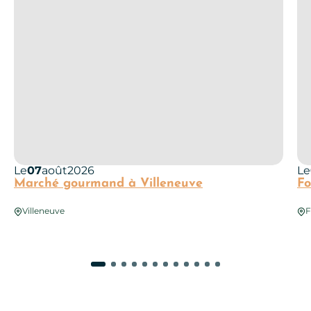
Le
07
août
2026
Le
Marché gourmand à Villeneuve
Fo
Villeneuve
F