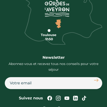
Newsletter
Abonnez-vous et recevez tous nos conseils pour votre
séjour
S'abon
Suivez-nous sur Faceb
Suivez-nous sur In
Suivez-nous su
Suivez-nous
Suivez-n
Suivez nous