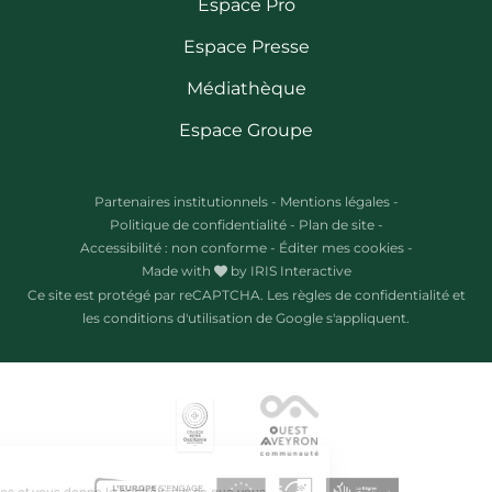
Espace Pro
Espace Presse
Médiathèque
Espace Groupe
Partenaires institutionnels
-
Mentions légales
-
Politique de confidentialité
-
Plan de site
-
Accessibilité : non conforme
-
Éditer mes cookies
-
Made with
by
IRIS Interactive
Ce site est protégé par reCAPTCHA. Les
règles de confidentialité
et
les
conditions d'utilisation
de Google s'appliquent.