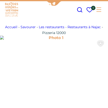
Afficher la barre de navigation
Recherche
Mes fav
0
Me
Bastides et Gorges de l&#039;Aveyron
Accueil
-
Savourer
-
Les restaurants
-
Restaurants à Najac
-
Pizzeria 12000
Photo 1
A