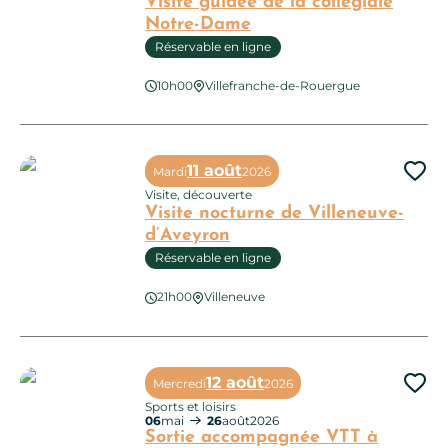
Visite guidée de la collégiale
Notre-Dame
Réservable en ligne
Visite guidée de la collégiale Notre-Dame
10h00
Villefranche-de-Rouergue
11 août
Mardi
2026
Ajo
Visite, découverte
Visite nocturne de Villeneuve-
d’Aveyron
Réservable en ligne
21h00
Villeneuve
Visite nocturne de Villeneuve-d’Aveyron
12 août
Mercredi
2026
Ajo
Sports et loisirs
06
mai
26
août
2026
Sortie accompagnée VTT à