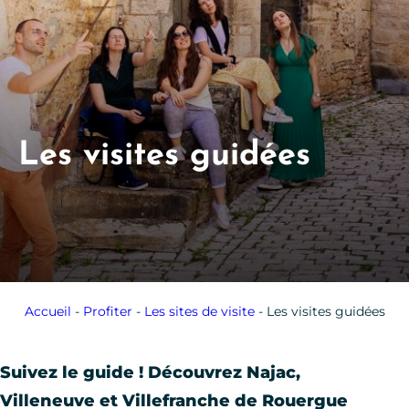
Les visites guidées
Accueil
-
Profiter
-
Les sites de visite
-
Les visites guidées
Suivez le guide ! Découvrez Najac,
Villeneuve et Villefranche de Rouergue