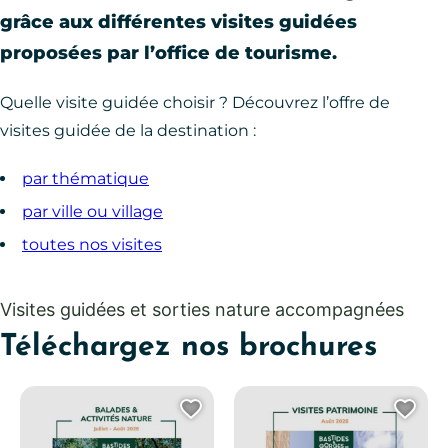
grâce aux différentes visites guidées
proposées par l’office de tourisme.
Quelle visite guidée choisir ? Découvrez l’offre de
visites guidée de la destination :
par thématique
par ville ou village
toutes nos visites
Visites guidées et sorties nature accompagnées
Téléchargez nos brochures
Ajouter cette page au 
Ajo