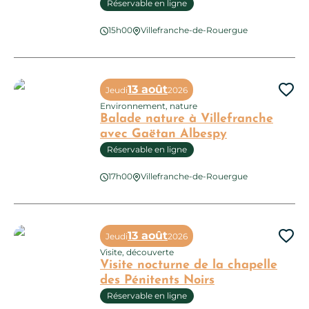
Réservable en ligne
15h00
Villefranche-de-Rouergue
Visite sensorielle de Villefranche de Rouergue
13 août
Jeudi
2026
Ajo
Environnement, nature
Balade nature à Villefranche
avec Gaëtan Albespy
Réservable en ligne
17h00
Villefranche-de-Rouergue
Balade nature à Villefranche avec Gaëtan Albespy
13 août
Jeudi
2026
Ajo
Visite, découverte
Visite nocturne de la chapelle
des Pénitents Noirs
Réservable en ligne