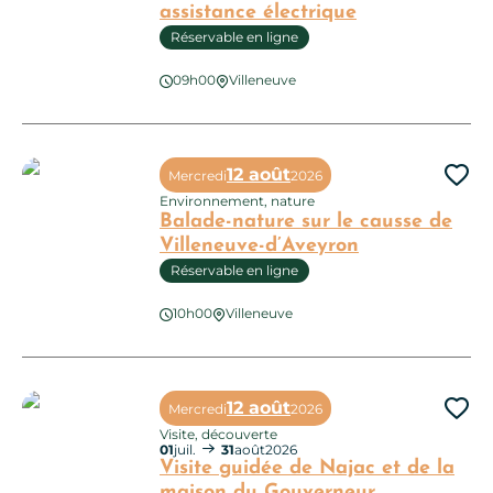
assistance électrique
Réservable en ligne
Sortie accompagnée VTT à assistance électrique
09h00
Villeneuve
12 août
Mercredi
2026
Ajo
Environnement, nature
Balade-nature sur le causse de
Villeneuve-d’Aveyron
Réservable en ligne
10h00
Villeneuve
Balade-nature sur le causse de Villeneuve-d’Aveyron
12 août
Mercredi
2026
Ajo
Visite, découverte
01
juil.
31
août
2026
Visite guidée de Najac et de la
maison du Gouverneur