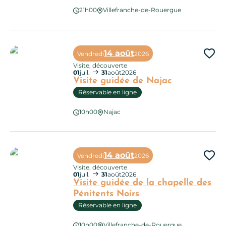
21h00
Villefranche-de-Rouergue
Visite nocturne de la chapelle des Pénitents Noirs
14 août
Vendredi
2026
Ajo
Visite, découverte
01
juil.
31
août
2026
Visite guidée de Najac
Réservable en ligne
10h00
Najac
Visite guidée de Najac
14 août
Vendredi
2026
Ajo
Visite, découverte
01
juil.
31
août
2026
Visite guidée de la chapelle des
Pénitents Noirs
Réservable en ligne
Visite guidée de la chapelle des Pénitents Noirs
10h00
Villefranche-de-Rouergue