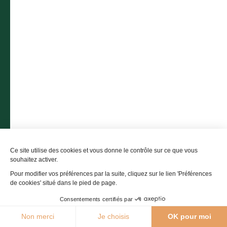
L'office de tourisme
Billetterie
Comment venir ?
Ce site utilise des cookies et vous donne le contrôle sur ce que vous
souhaitez activer.
Pour modifier vos préférences par la suite, cliquez sur le lien 'Préférences
de cookies' situé dans le pied de page.
Consentements certifiés par
27°C
Non merci
Je choisis
OK pour moi
Agenda
Webcams
Boutique
Brochures