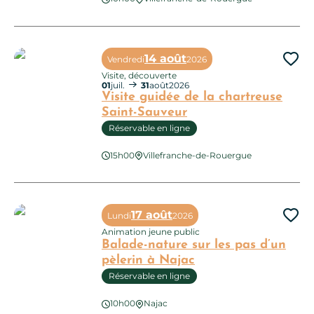
14 août
Vendredi
2026
Ajo
Visite, découverte
01
juil.
31
août
2026
Visite guidée de la chartreuse
Saint-Sauveur
Réservable en ligne
Visite guidée de la chartreuse Saint-Sauveur
15h00
Villefranche-de-Rouergue
17 août
Lundi
2026
Ajo
Animation jeune public
Balade-nature sur les pas d’un
pèlerin à Najac
Réservable en ligne
10h00
Najac
Balade-nature sur les pas d’un pèlerin à Najac