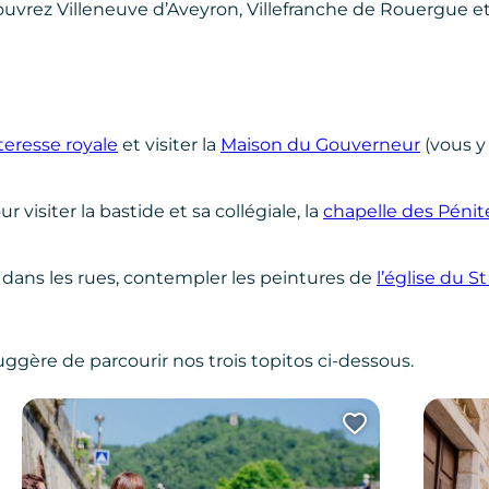
Découvrez Villeneuve d’Aveyron, Villefranche de Rouergue et 
teresse royale
et visiter la
Maison du Gouverneur
(vous y
r visiter la bastide et sa collégiale, la
chapelle des Pénit
 dans les rues, contempler les peintures de
l’église du S
gère de parcourir nos trois topitos ci-dessous.
uter cette page au carnet de voyage ?
Ajouter ce