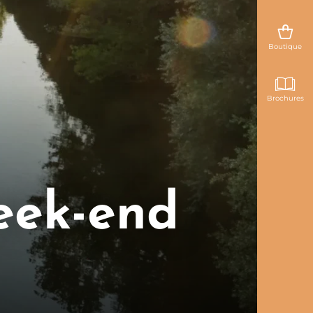
Boutique
Brochures
eek-end