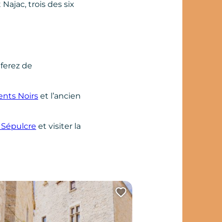
Najac, trois des six
 ferez de
ents Noirs
et l’ancien
t Sépulcre
et visiter la
tte page au carnet de voyage ?
Ajouter cette page