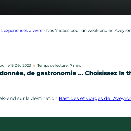
s expériences à vivre
-
Nos 7 idées pour un week-end en Aveyro
jour le 15 Déc 2023
Temps de lecture : 7 min.
onnée, de gastronomie … Choisissez la t
eek-end sur la destination
Bastides et Gorges de l’Aveyro