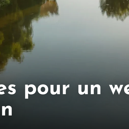
es pour un w
on