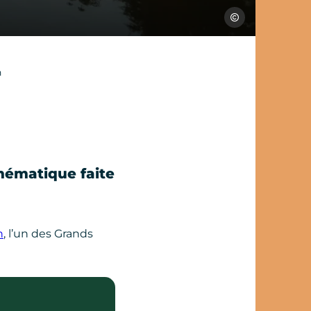
Florence At
n
hématique faite
n
, l’un des Grands