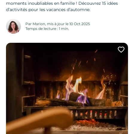
moments inoubliables en famille ! Découvrez 15 idées
d’activités pour les vacances d’automne.
Par Marion, mis à jour le 10 Oct 2025
Temps de lecture : 1 min.
Ajo