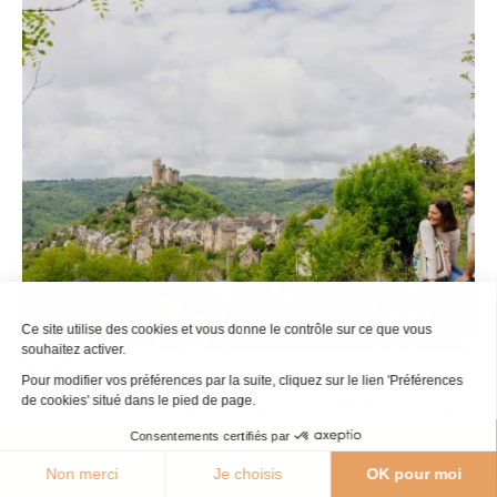
Ce site utilise des cookies et vous donne le contrôle sur ce que vous
souhaitez activer.
Topitos
Que faire à Najac ?
Pour modifier vos préférences par la suite, cliquez sur le lien 'Préférences
de cookies' situé dans le pied de page.
Vous cherchez que visiter et quoi faire à Najac ? On vous
livre notre top 10 des activités incontournables : visites
Consentements certifiés par
guidées, sites de visite, événements, sports et loisirs… Top
30°C
Non merci
Je choisis
OK pour moi
Agenda
Webcams
Boutique
Brochures
10 des choses à faire et à voir à Najac Vous préparez votre