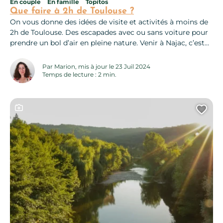
En couple
En famille
Topitos
Que faire à 2h de Toulouse ?
On vous donne des idées de visite et activités à moins de
2h de Toulouse. Des escapades avec ou sans voiture pour
prendre un bol d’air en pleine nature. Venir à Najac, c’est
aussi faire le choix d’un concentré de nature, entre collines
boisées des gorges de l’Aveyron et rivière discrète. Un
Par Marion, mis à jour le 23 Juil 2024
paradis pour pratiquer...
Temps de lecture : 2 min.
Ce contenu contient une galerie photo
Ajo