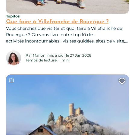
Topitos
Que faire à Villefranche de Rouergue ?
Vous cherchez que visiter et quoi faire à Villefranche de
Rouergue ? On vous livre notre top 10 des
activités incontournables : visites guidées, sites de visite,
événements, sports et loisirs… En famille avec des enfants,
en couple ou entres amis, préparez votre séjour selon vos
Par Marion, mis à jour le 27 Jan 2026
envies ! Top 10 des choses à voir et à faire...
Temps de lecture : 1 min.
Ce contenu contient une galerie photo
Ajo