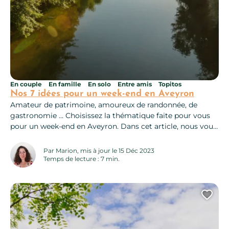
En couple
En famille
En solo
Entre amis
Topitos
Nos 7 idées pour un week-end en Aveyron
Amateur de patrimoine, amoureux de randonnée, de
gastronomie … Choisissez la thématique faite pour vous
pour un week-end en Aveyron. Dans cet article, nous vous
livrons nos idées pour un week-end sur la destination
Bastides et Gorges de l’Aveyron, l’un des Grands Sites
Par Marion, mis à jour le 15 Déc 2023
Occitanie – Sud de France. Le plein de patrimoine en un
Temps de lecture : 7 min.
week-end...
Ajo