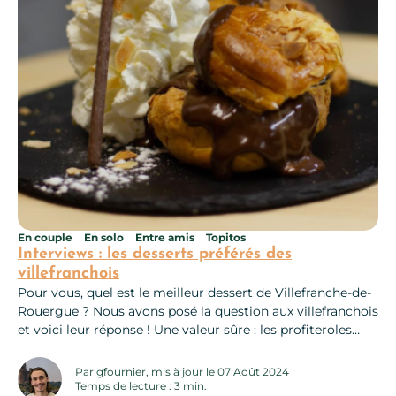
En couple
En solo
Entre amis
Topitos
Interviews : les desserts préférés des
villefranchois
Pour vous, quel est le meilleur dessert de Villefranche-de-
Rouergue ? Nous avons posé la question aux villefranchois
et voici leur réponse ! Une valeur sûre : les profiteroles
Dessert sélectionné par MurielLes profiteroles du
restaurant Gaya sont un vrai régal pour les fans de
Par gfournier, mis à jour le 07 Août 2024
desserts classiques. Ces petits choux dorés et
Temps de lecture : 3 min.