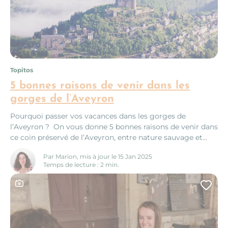
Topitos
5 bonnes raisons de venir dans les
gorges de l’Aveyron
Pourquoi passer vos vacances dans les gorges de
l’Aveyron ? On vous donne 5 bonnes raisons de venir dans
ce coin préservé de l’Aveyron, entre nature sauvage et
patrimoine préservé. Dans sa partie sauvage et
Par Marion, mis à jour le 15 Jan 2025
méandreuse entre Belcastel et Najac, il traverse un
Temps de lecture : 2 min.
véritable écrin de verdure dont seuls les randonneurs les
plus persévérants pourront percer...
Ce contenu contient une galerie photo
Ajo