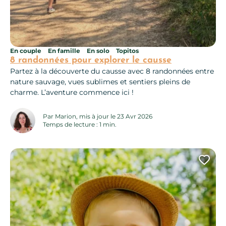
En couple
En famille
En solo
Topitos
8 randonnées pour explorer le causse
Partez à la découverte du causse avec 8 randonnées entre
nature sauvage, vues sublimes et sentiers pleins de
charme. L’aventure commence ici !
Par Marion, mis à jour le 23 Avr 2026
Temps de lecture : 1 min.
Ajo