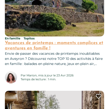
En famille
Topitos
Vacances de printemps : moments complices et
aventures en famille !
Envie de passer des vacances de printemps inoubliables
en Aveyron ? Découvrez notre TOP 10 des activités à faire
en famille : balades en pleine nature, jeux en plein air,
visites ludiques et aventures pour petits et grands. De
quoi créer des souvenirs magiques ensemble ! 10 idées
Par Marion, mis à jour le 23 Avr 2026
d’activités famille pour les vacances
Temps de lecture : 1 min.
Ajo