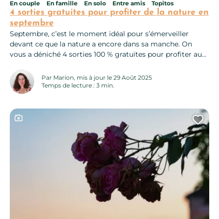
En couple
En famille
En solo
Entre amis
Topitos
4 sorties gratuites pour profiter de la nature en
septembre
Septembre, c’est le moment idéal pour s’émerveiller
devant ce que la nature a encore dans sa manche. On
vous a déniché 4 sorties 100 % gratuites pour profiter au
grand air et apprendre des trucs surprenants… Et si l’ortie
n’était pas qu’une plante à éviter ? Avec Michaël Fayret,
Par Marion, mis à jour le 29 Août 2025
cueilleur sauvage et botaniste passionné, petits...
Temps de lecture : 3 min.
Ce contenu contient une galerie photo
Ajo