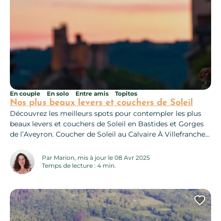
En couple
En solo
Entre amis
Topitos
Nos plus beaux levers et couchers de Soleil
Découvrez les meilleurs spots pour contempler les plus
beaux levers et couchers de Soleil en Bastides et Gorges
de l’Aveyron. Coucher de Soleil au Calvaire À Villefranche
de Rouergue, c’est sur les hauteurs de la ville que vous
pourrez contempler un superbe coucher de Soleil. Depuis
Par Marion, mis à jour le 08 Avr 2025
le belvédère, vous apercevrez la rivière Aveyron, les toits...
Temps de lecture : 4 min.
Ajo