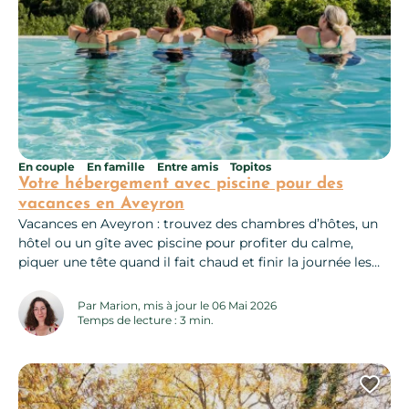
En couple
En famille
Entre amis
Topitos
Votre hébergement avec piscine pour des
vacances en Aveyron
Vacances en Aveyron : trouvez des chambres d’hôtes, un
hôtel ou un gîte avec piscine pour profiter du calme,
piquer une tête quand il fait chaud et finir la journée les
pieds dans l’eau, tout simplement. Que vous soyez plutôt
gîte au calme, chambre d’hôtes pleine de charme, hôtel
Par Marion, mis à jour le 06 Mai 2026
tout confort ou camping familial, vous...
Temps de lecture : 3 min.
Ajo