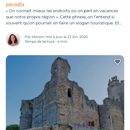
paradis
« On connaît mieux les endroits où on part en vacances
que notre propre région ». Cette phrase, on l’entend si
souvent qu’on pourrait en faire un slogan touristique. Et
si, ce dimanche, après le café (et la tarte aux fraises de
belle-maman), vous décidiez de faire mentir ce bon vieil
Par Marion, mis à jour le 23 Avr 2026
adage ? Voici quelques...
Temps de lecture : 4 min.
Ajo