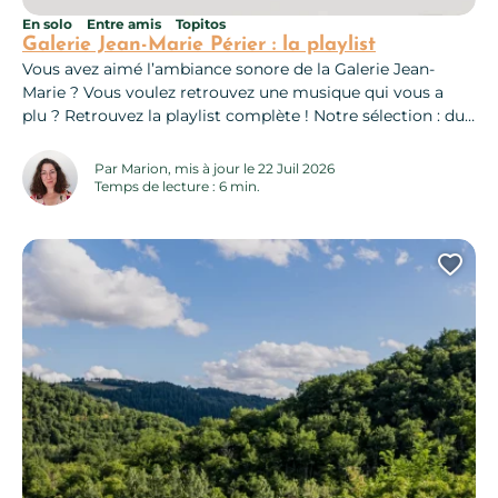
En solo
Entre amis
Topitos
Galerie Jean-Marie Périer : la playlist
Vous avez aimé l’ambiance sonore de la Galerie Jean-
Marie ? Vous voulez retrouvez une musique qui vous a
plu ? Retrouvez la playlist complète ! Notre sélection : du
bon son pour chaque occasion Ici, que des musiques
interprétées par les artistes photographiés par Jean-Marie
Par Marion, mis à jour le 22 Juil 2026
Périer. L’équipe vous a sélectionné un top 10 des titres
Temps de lecture : 6 min.
intemporels qui vont (re)mettre...
Ajo