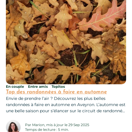
En couple
Entre amis
Topitos
Top des randonnées à faire en automne
Envie de prendre l’air ? Découvrez les plus belles
randonnées à faire en automne en Aveyron. L’automne est
une belle saison pour s’élancer sur le circuit de randonnée
« Najac, un village perché ». Sur les hauteurs du village,
enfoncez-vous dans les châtaigneraies où dominent les
Par Marion, mis à jour le 29 Sep 2025
couleurs rouges, ocres et jaunes intenses. Le sentier,
Temps de lecture : 5 min.