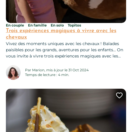
En couple
En famille
En solo
Topitos
Trois expériences magiques à vivre avec les
chevaux
Vivez des moments uniques avec les chevaux ! Balades
paisibles pour les grands, aventures pour les enfants… On
vous invite à vivre trois expériences magiques avec les
chevaux ! Avec un guide passionné à vos côtés, vous
empruntez des sentiers ombragés, traversez des prairies
Par Marion, mis à jour le 31 Oct 2024
baignées de soleil et découvrez des lieux secrets où seul le
Temps de lecture : 4 min.
chant de...
Ajo