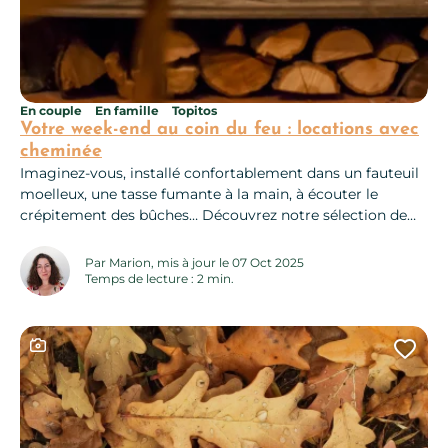
En couple
En famille
Topitos
Votre week-end au coin du feu : locations avec
cheminée
Imaginez-vous, installé confortablement dans un fauteuil
moelleux, une tasse fumante à la main, à écouter le
crépitement des bûches… Découvrez notre sélection de
gîtes et chambres d’hôtes avec cheminée ou poêle, parfait
pour sublimer un week-end cocooning en Aveyron. Des
Par Marion, mis à jour le 07 Oct 2025
expériences à vivre en hiver Même si vous êtes bien au
Temps de lecture : 2 min.
chaud dans votre location...
Ce contenu contient une galerie photo
Ajo