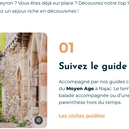
eyron ? Vous êtes déjà sur place ? Découvrez notre top 1
vez un séjour riche en découvertes !
01
Suivez le guide
Accompagné par nos guides co
du
Moyen Age
à Najac. Le tem
balade accompagnée ou d’une 
parenthèse hors du temps.
Les visites guidées
Les Conteurs