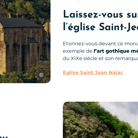
Laissez-vous s
l’église Saint-J
Etonnez-vous devant ce monume
exemple de
l’art gothique m
du XIXe siècle et son remarqua
Eglise Saint Jean Najac
D.Viet – CRTL Occitanie
Que faire à Najac ?, © Les Conteurs