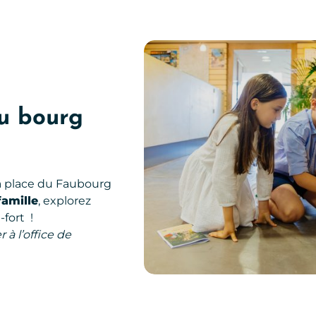
Que faire à Najac ?, © Les Conteurs
du bourg
 la place du Faubourg
famille
, explorez
-fort !
 à l’office de