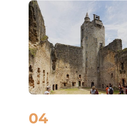
Visite de la forteresse de Najac, © D.Viet – CRTL O
04