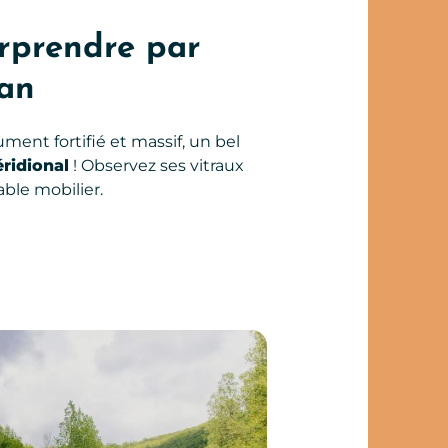
urprendre par
ean
nt fortifié et massif, un bel
éridional
! Observez ses vitraux
ble mobilier.