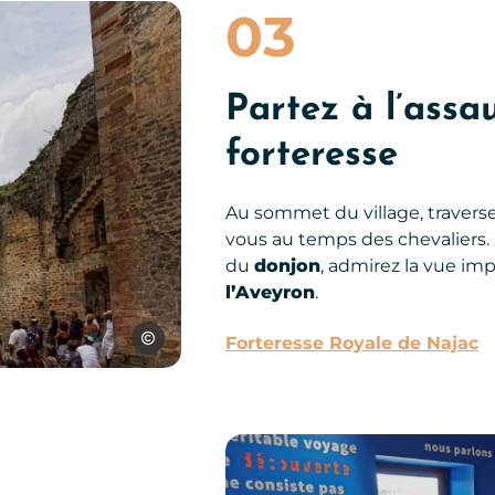
ccitanie
03
Partez à l’assa
forteresse
Au sommet du village, traverse
vous au temps des chevaliers
du
donjon
, admirez la vue im
l’Aveyron
.
D.Viet – CRTL Occitanie
Forteresse Royale de Najac
Maison du Gouverneur à Najac, © 