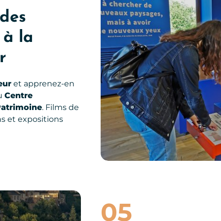
 des
 à la
r
eur
et apprenez-en
u
Centre
 Patrimoine
. Films de
s et expositions
anie
05