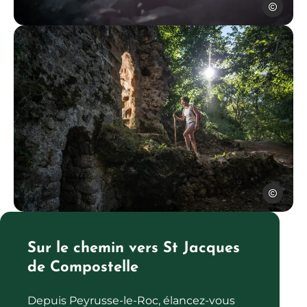
G. Alric – 
Peyrusse-le-Roc, © G. Alric – Aveyron Attractivité Tourisme
G. Alric – 
Peyrusse-le-Roc, © G. Alric – Aveyron Attractivité Tourisme
Sur le chemin vers St Jacques
de Compostelle
Depuis Peyrusse-le-Roc, élancez-vous