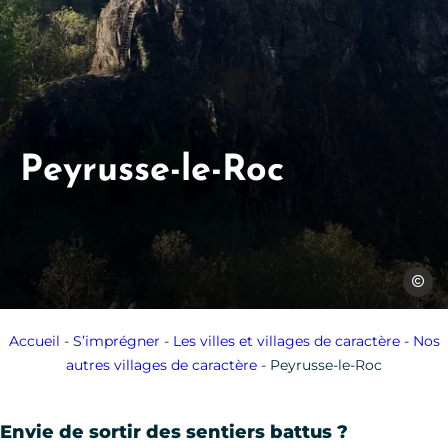
Peyrusse-le-Roc
VPrud
Accueil
-
S’imprégner
-
Les villes et villages de caractère
-
Nos
autres villages de caractère
-
Peyrusse-le-Roc
Envie de sortir des sentiers battus ?