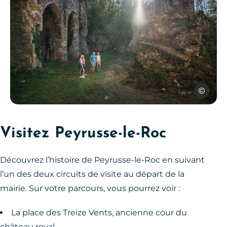
G. Alric – 
Peyrusse-le-Roc, © G. Alric – Aveyron Attractivité Tourisme
Visitez Peyrusse-le-Roc
Découvrez l’histoire de Peyrusse-le-Roc en suivant
l’un des deux circuits de visite au départ de la
mairie. Sur votre parcours, vous pourrez voir :
La place des Treize Vents, ancienne cour du
château royal.