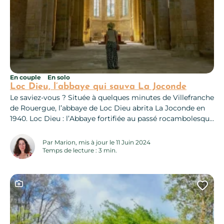
En couple
En solo
Loc Dieu, l’abbaye qui sauva La Joconde
Le saviez-vous ? Située à quelques minutes de Villefranche
de Rouergue, l’abbaye de Loc Dieu abrita La Joconde en
1940. Loc Dieu : l’Abbaye fortifiée au passé rocambolesque
Les abbayes sont pleines de surprises. À trois souffles de
Villefranche-de-Rouergue et de la majestueuse chartreuse
Par Marion, mis à jour le 11 Juin 2024
Saint-Sauveur, on file découvrir Loc Dieu, l’abbaye fortifiée
Temps de lecture : 3 min.
qui abrita La...
Ce contenu contient une galerie photo
Ajo