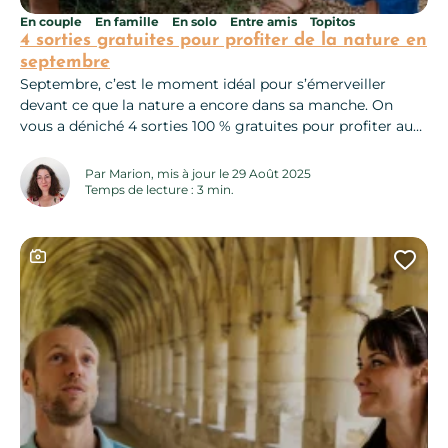
En couple
En famille
En solo
Entre amis
Topitos
4 sorties gratuites pour profiter de la nature en
septembre
Septembre, c’est le moment idéal pour s’émerveiller
devant ce que la nature a encore dans sa manche. On
vous a déniché 4 sorties 100 % gratuites pour profiter au
grand air et apprendre des trucs surprenants… Et si l’ortie
n’était pas qu’une plante à éviter ? Avec Michaël Fayret,
Par Marion, mis à jour le 29 Août 2025
cueilleur sauvage et botaniste passionné, petits...
Temps de lecture : 3 min.
Ce contenu contient une galerie photo
Ajo