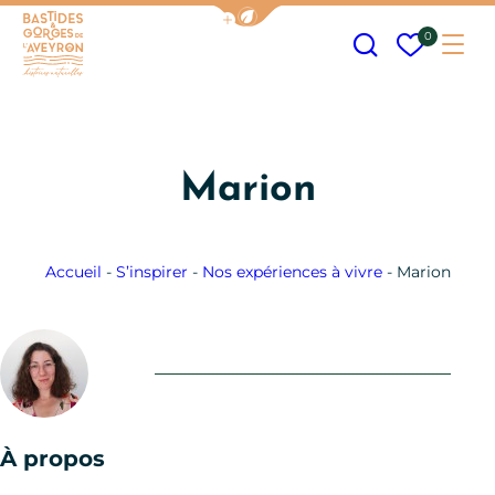
Afficher la barre de navigation
Recherche
Mes fav
0
Me
Bastides et Gorges de l&#039;Aveyron
Marion
Accueil
-
S’inspirer
-
Nos expériences à vivre
-
Marion
À propos