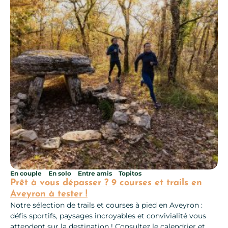
En couple
En solo
Entre amis
Topitos
Prêt à vous dépasser ? 9 courses et trails en
Aveyron à tester !
Notre sélection de trails et courses à pied en Aveyron :
défis sportifs, paysages incroyables et convivialité vous
attendent sur la destination ! Consultez le calendrier et