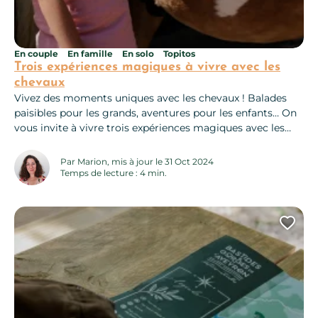
En couple
En famille
En solo
Topitos
Trois expériences magiques à vivre avec les
chevaux
Vivez des moments uniques avec les chevaux ! Balades
paisibles pour les grands, aventures pour les enfants… On
vous invite à vivre trois expériences magiques avec les
chevaux ! Avec un guide passionné à vos côtés, vous
empruntez des sentiers ombragés, traversez des prairies
Par Marion, mis à jour le 31 Oct 2024
baignées de soleil et découvrez des lieux secrets où seul le
Temps de lecture : 4 min.
chant de...
Ajo