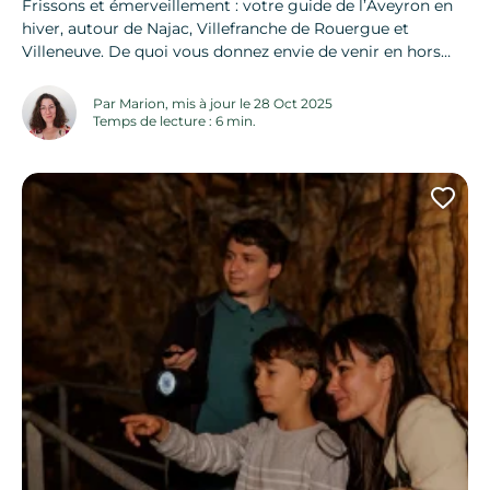
Frissons et émerveillement : votre guide de l’Aveyron en
hiver, autour de Najac, Villefranche de Rouergue et
Villeneuve. De quoi vous donnez envie de venir en hors
saison ! Pour chaque village, on vous glisse nos idées
préférées pour profiter de la destination quand tout est
Par Marion, mis à jour le 28 Oct 2025
plus calme. Et en bonus à la fin : 12...
Temps de lecture : 6 min.
Ajo