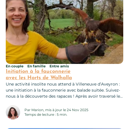
En couple
En famille
Entre amis
Initiation à la fauconnerie
avec les Horts de Walhalla
Une activité insolite nous attend à Villeneuve d’Aveyron :
une initiation à la fauconnerie avec balade suitée. Suivez-
nous à la découverte des rapaces ! Après avoir traversé le
joli village de Villeneuve d’Aveyron, nous arrivons chez
Isabelle. Elle nous accueille dans le parc de sa maison.
Par Marion, mis à jour le 24 Nov 2025
Face à nous, les champs du causse villeneuvois. Isabelle se
Temps de lecture : 5 min.
présente,...