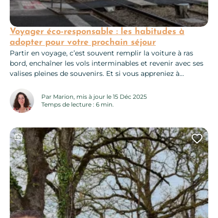
Voyager éco-responsable : les habitudes à
adopter pour votre prochain séjour
Partir en voyage, c’est souvent remplir la voiture à ras
bord, enchaîner les vols interminables et revenir avec ses
valises pleines de souvenirs. Et si vous appreniez à
voyager autrement ? Être minimaliste peut aussi
s’appliquer à vos voyages : prendre l’essentiel,
Par Marion, mis à jour le 15 Déc 2025
consommer moins et respecter l’environnement. Avec
Temps de lecture : 6 min.
ces trois gestes clés, vous voilà prêt...
Ce contenu contient une galerie photo
Ajo