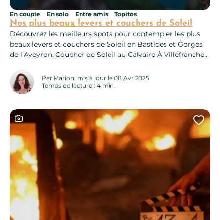
En couple
En solo
Entre amis
Topitos
Nos plus beaux levers et couchers de Soleil
Découvrez les meilleurs spots pour contempler les plus
beaux levers et couchers de Soleil en Bastides et Gorges
de l’Aveyron. Coucher de Soleil au Calvaire À Villefranche
de Rouergue, c’est sur les hauteurs de la ville que vous
pourrez contempler un superbe coucher de Soleil. Depuis
Par Marion, mis à jour le 08 Avr 2025
le belvédère, vous apercevrez la rivière Aveyron, les toits...
Temps de lecture : 4 min.
Ce contenu contient une galerie photo
Ajo