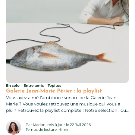
En solo
Entre amis
Topitos
Galerie Jean-Marie Périer : la playlist
Vous avez aimé l’ambiance sonore de la Galerie Jean-
Marie ? Vous voulez retrouvez une musique qui vous a
plu ? Retrouvez la playlist complète ! Notre sélection : du
bon son pour chaque occasion Ici, que des musiques
interprétées par les artistes photographiés par Jean-Marie
Par Marion, mis à jour le 22 Juil 2026
Périer. L’équipe vous a sélectionné un top 10 des titres
Temps de lecture : 6 min.