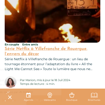
En couple
Entre amis
Série Netflix à Villefranche de Rouergue,
l’envers du décor
Série Netflix à Villefranche de Rouergue : un lieu de
tournage étonnant pour l’adaptation du livre « All the
Light We Cannot See » Toute la lumière que nous ne
Ce site utilise des cookies et vous donne le contrôle sur ce que vous
pouvons voir est le titre du roman écrit par Anthony
souhaitez activer.
Doerr, publié en 2014 sous le titre original « All the Light
Par Marion, mis à jour le 18 Juil 2024
Pour modifier vos préférences par la suite, cliquez sur le lien 'Préférences
We Cannot See ». Ce livre a rencontré...
Temps de lecture : 4 min.
de cookies' situé dans le pied de page.
Consentements certifiés par
29°C
Non merci
Je choisis
OK pour moi
Agenda
Webcams
Boutique
Ce contenu contient une galerie photo
Brochures
Ajo