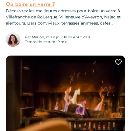
Où boire un verre ?
Découvrez les meilleures adresses pour boire un verre à
Villefranche de Rouergue, Villeneuve d’Aveyron, Najac et
alentours. Bars conviviaux, terrasses animées, cafés
cocooning et lieux incontournables pour une sortie
réussie entre amis.
Par Marion, mis à jour le 07 Août 2026
Temps de lecture : 9 min.
Ajo