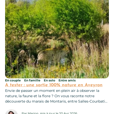
En couple
En famille
En solo
Entre amis
À tester : une sortie 100% nature en Aveyron
Envie de passer un moment en plein air à observer la
nature, la faune et la flore ? On vous raconte notre
découverte du marais de Montaris, entre Salles-Courbatiès
et Villeneuve d’Aveyron ! Rémi Garrigou nous accueille au
départ de Salles-Courbatiès, petit village de l’Aveyron, à 8
Par Marion, mis à jour le 20 Avr 2026