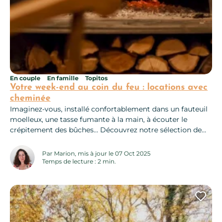
En couple
En famille
Topitos
Votre week-end au coin du feu : locations avec
cheminée
Imaginez-vous, installé confortablement dans un fauteuil
moelleux, une tasse fumante à la main, à écouter le
crépitement des bûches… Découvrez notre sélection de
gîtes et chambres d’hôtes avec cheminée ou poêle, parfait
pour sublimer un week-end cocooning en Aveyron. Des
Par Marion, mis à jour le 07 Oct 2025
expériences à vivre en hiver Même si vous êtes bien au
Temps de lecture : 2 min.
chaud dans votre location...
Ajo