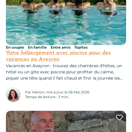
En couple
En famille
Entre amis
Topitos
Votre hébergement avec piscine pour des
vacances en Aveyron
Vacances en Aveyron : trouvez des chambres d’hôtes, un
hôtel ou un gîte avec piscine pour profiter du calme,
piquer une tête quand il fait chaud et finir la journée les
pieds dans l’eau, tout simplement. Que vous soyez plutôt
gîte au calme, chambre d’hôtes pleine de charme, hôtel
Par Marion, mis à jour le 06 Mai 2026
tout confort ou camping familial, vous...
Temps de lecture : 3 min.
Ajo