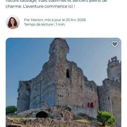
nature sauvage, vues sublimes et sentiers pleins de
charme. L’aventure commence ici !
Par Marion, mis à jour le 23 Avr 2026
Temps de lecture : 1 min.
Ajo