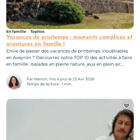
En famille
Topitos
Vacances de printemps : moments complices et
aventures en famille !
Envie de passer des vacances de printemps inoubliables
en Aveyron ? Découvrez notre TOP 10 des activités à faire
en famille : balades en pleine nature, jeux en plein air,
visites ludiques et aventures pour petits et grands. De
quoi créer des souvenirs magiques ensemble ! 10 idées
Par Marion, mis à jour le 23 Avr 2026
d’activités famille pour les vacances
Temps de lecture : 1 min.
Ajo