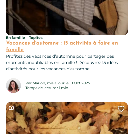
En famille
Topitos
Vacances d’automne : 15 activités à faire en
famille
Profitez des vacances d’automne pour partager des
moments inoubliables en famille ! Découvrez 15 idées
d’activités pour les vacances d’automne.
Par Marion, mis à jour le 10 Oct 2025
Temps de lecture : 1 min.
Ce contenu contient une galerie photo
Ajo