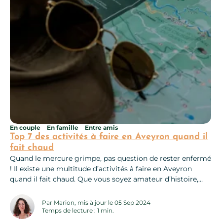
En couple
En famille
Entre amis
Top 7 des activités à faire en Aveyron quand il
fait chaud
Quand le mercure grimpe, pas question de rester enfermé
! Il existe une multitude d’activités à faire en Aveyron
quand il fait chaud. Que vous soyez amateur d’histoire,
passionné de nature ou adepte de sports nautiques, vous
trouverez votre bonheur. Voici notre top 7 des meilleures
Par Marion, mis à jour le 05 Sep 2024
activités pour profiter même quand il fait chaud ! La...
Temps de lecture : 1 min.