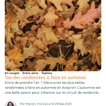
En couple
Entre amis
Topitos
Top des randonnées à faire en automne
Envie de prendre l’air ? Découvrez les plus belles
randonnées à faire en automne en Aveyron. L’automne est
une belle saison pour s’élancer sur le circuit de randonnée
« Najac, un village perché ». Sur les hauteurs du village,
enfoncez-vous dans les châtaigneraies où dominent les
Par Marion, mis à jour le 29 Sep 2025