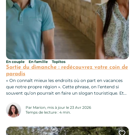
En couple
En famille
Topitos
Sortie du dimanche : redécouvrez votre coin de
paradis
« On connaît mieux les endroits où on part en vacances
que notre propre région ». Cette phrase, on l’entend si
souvent qu’on pourrait en faire un slogan touristique. Et
si, ce dimanche, après le café (et la tarte aux fraises de
belle-maman), vous décidiez de faire mentir ce bon vieil
Par Marion, mis à jour le 23 Avr 2026
adage ? Voici quelques...
Temps de lecture : 4 min.