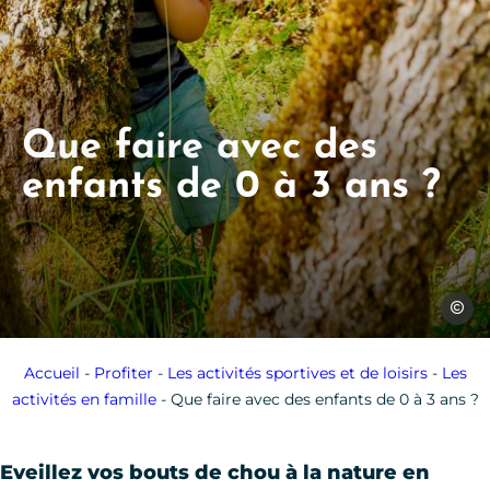
Que faire avec des
enfants de 0 à 3 ans ?
Les Co
Accueil
-
Profiter
-
Les activités sportives et de loisirs
-
Les
activités en famille
-
Que faire avec des enfants de 0 à 3 ans ?
Eveillez vos bouts de chou à la nature en