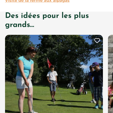
Visite de la ferme aux alpagas
Des idées pour les plus
grands…
Ajout