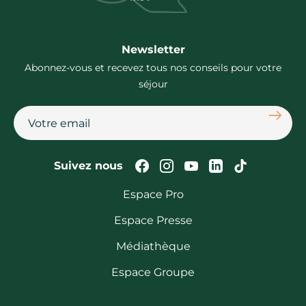
Newsletter
Abonnez-vous et recevez tous nos conseils pour votre
séjour
S'abon
Suivez-nous sur Faceb
Suivez-nous sur In
Suivez-nous su
Suivez-nous
Suivez-n
Suivez nous
Espace Pro
Espace Presse
Médiathèque
Espace Groupe