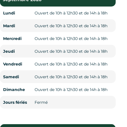
Lundi
Lundi
Lundi
Lundi
Ouvert de 10h à 12h30 et de 14h à 18h
Ouvert de 10h à 12h30 et de 14h à 17h
Ouvert de 10h à 12h30 et de 14h à 17h
Fermé
Mardi
Mardi
Mardi
Mardi
Ouvert de 10h à 12h30 et de 14h à 18h
Fermé
Fermé
Fermé
Mercredi
Mercredi
Mercredi
Mercredi
Ouvert de 10h à 12h30 et de 14h à 18h
Ouvert de 10h à 12h30 et de 14h à 17h
Ouvert de 10h à 12h30 et de 14h à 17h
Fermé
Jeudi
Jeudi
Jeudi
Jeudi
Ouvert de 10h à 12h30 et de 14h à 18h
Ouvert de 10h à 12h30 et de 14h à 17h
Ouvert de 10h à 12h30 et de 14h à 17h
Fermé
Vendredi
Vendredi
Vendredi
Vendredi
Ouvert de 10h à 12h30 et de 14h à 18h
Ouvert de 10h à 12h30 et de 14h à 17h
Ouvert de 10h à 12h30 et de 14h à 17h
Fermé
Samedi
Samedi
Samedi
Samedi
Ouvert de 10h à 12h30 et de 14h à 18h
Ouvert de 10h à 12h30 et de 14h à 17h
Ouvert de 10h à 12h30 et de 14h à 17h
Ouvert de 14h à 17h
Dimanche
Dimanche
Dimanche
Dimanche
Ouvert de 10h à 12h30 et de 14h à 18h
Ouvert de 10h à 12h30 et de 14h à 17h
Ouvert de 10h à 12h30 et de 14h à 17h
Ouvert de 14h à 17h
Jours fériés
Jours fériés
Jours fériés
Jours fériés
Fermé
Fermé
Fermé
Fermé