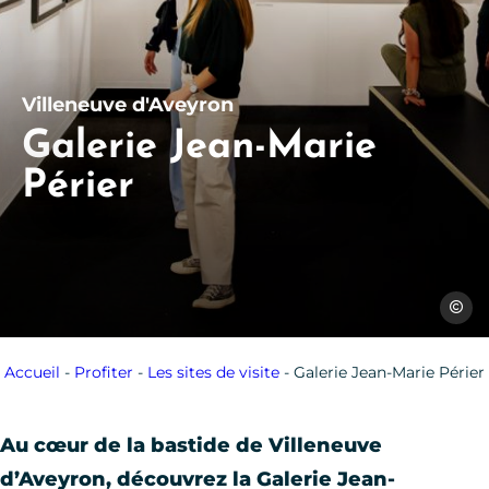
Villeneuve d'Aveyron
Galerie Jean-Marie
Périer
Les Co
Accueil
-
Profiter
-
Les sites de visite
-
Galerie Jean-Marie Périer
Au cœur de la bastide de Villeneuve
d’Aveyron, découvrez la Galerie Jean-