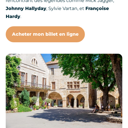
rencontrant des légendes comme Mick Jagger,
Johnny Hallyday
, Sylvie Vartan, et
Françoise
Hardy
.
Acheter mon billet en ligne