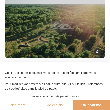
Centre de 
06
Ce site utilise des cookies et vous donne le contrôle sur ce que vous
Une formation moto
souhaitez activer.
Pour modifier vos préférences par la suite, cliquez sur le lien 'Préférences
Découvrez pleinement les capacités de votre
de cookies' situé dans le pied de page.
moto trail ou tout-terrain, dans un cadre adapté à
tous les niveaux. Le centre David Frétigné Honda
Consentements certifiés par
Off Road Center est la référence pour se lancer ou
28°C
Non merci
Je choisis
OK pour moi
Agenda
Webcams
Boutique
Brochures
progresser en tout-terrain.