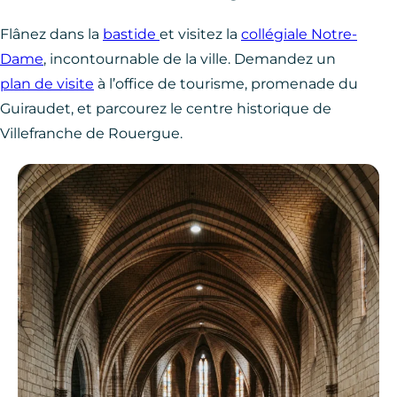
Flânez dans la
bastide
et visitez la
collégiale Notre-
Dame
, incontournable de la ville. Demandez un
plan de visite
à l’office de tourisme, promenade du
Guiraudet, et parcourez le centre historique de
Villefranche de Rouergue.