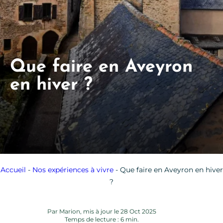
Que faire en Aveyron
en hiver ?
Accueil
-
Nos expériences à vivre
-
Que faire en Aveyron en hiver
?
Par Marion, mis à jour le 28 Oct 2025
Temps de lecture : 6 min.