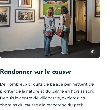
SPL Ouest Av
Galerie Jean-Marie Périer, Villeneuve d, © SPL Ouest Aveyron
Randonner sur le causse
De nombreux circuits de balade permettent de
profiter de la nature et du calme en hors saison.
Depuis le centre de Villeneuve, explorez les
chemins du causse à la recherche du petit