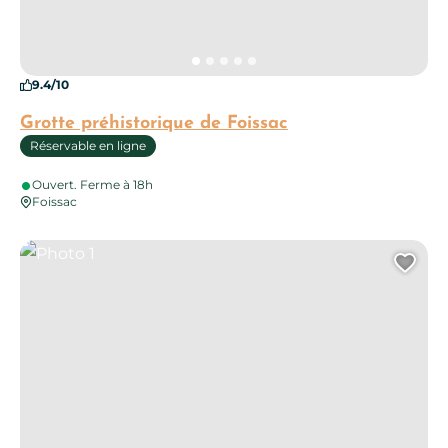
9.4/10
Grotte préhistorique de Foissac
Réservable en ligne
Ouvert. Ferme à 18h
Foissac
Photo 1
Ajo