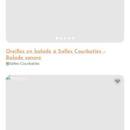
Oreilles en balade à Salles Courbatiès –
Balade sonore
Salles-Courbatiès
Photo 1
Ajo