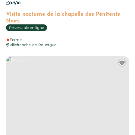
9.7/10
Visite nocturne de la chapelle des Pénitents
Noirs
Réservable en ligne
Fermé
Villefranche-de-Rouergue
Photo 1
Ajo