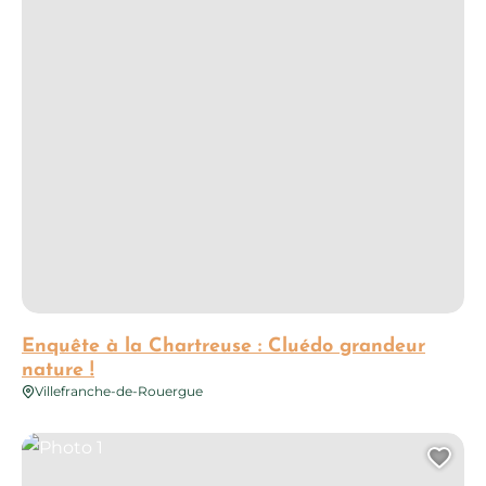
Enquête à la Chartreuse : Cluédo grandeur
nature !
Villefranche-de-Rouergue
Photo 1
Ajo