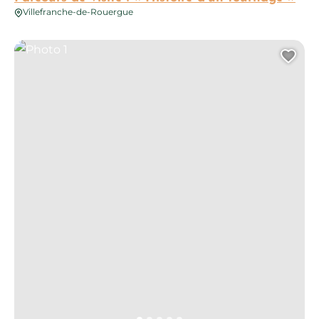
Villefranche-de-Rouergue
Photo 1
Ajo