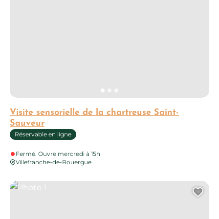
Visite sensorielle de la chartreuse Saint-
Sauveur
Réservable en ligne
Fermé. Ouvre mercredi à 15h
Villefranche-de-Rouergue
Photo 1
Ajo