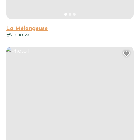
La Mélangeuse
Villeneuve
Photo 1
Ajo