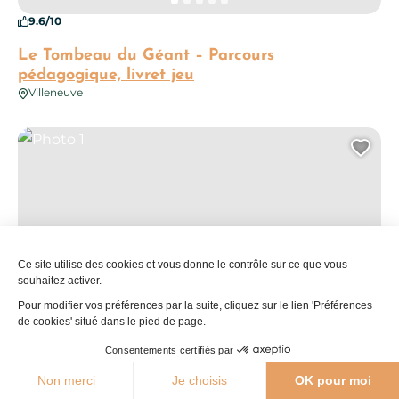
9.6/10
Le Tombeau du Géant – Parcours
pédagogique, livret jeu
Villeneuve
Photo 1
Ajo
Ce site utilise des cookies et vous donne le contrôle sur ce que vous
souhaitez activer.
Pour modifier vos préférences par la suite, cliquez sur le lien 'Préférences
de cookies' situé dans le pied de page.
Consentements certifiés par
23°C
Non merci
Je choisis
OK pour moi
Agenda
Webcams
Boutique
Brochures