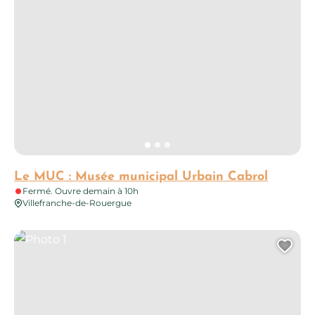
Le MUC : Musée municipal Urbain Cabrol
Fermé. Ouvre demain à 10h
Villefranche-de-Rouergue
Photo 1
Ajo