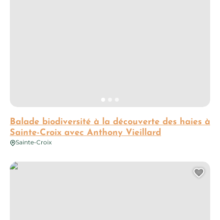
Balade biodiversité à la découverte des haies à
Sainte-Croix avec Anthony Vieillard
Sainte-Croix
Enquête à la Chartreuse : Cluédo grandeur nature !
Ajo