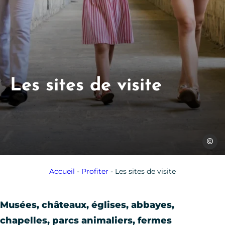
Les sites de visite
Julien 
Accueil
-
Profiter
-
Les sites de visite
Musées, châteaux, églises, abbayes,
chapelles, parcs animaliers, fermes