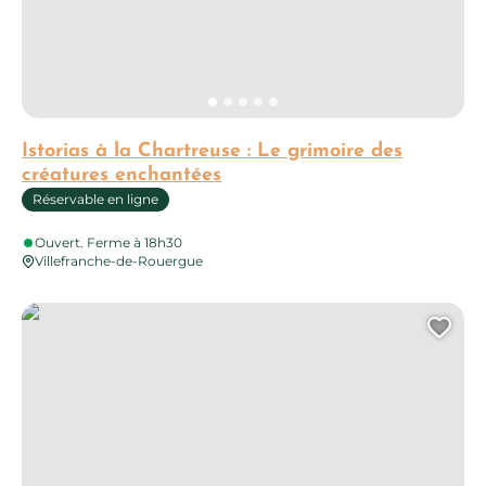
Istorias à la Chartreuse : Le grimoire des
créatures enchantées
Réservable en ligne
Ouvert. Ferme à 18h30
Villefranche-de-Rouergue
Visite à la découverte des chauves-souris de la chartreuse Sa
Ajo