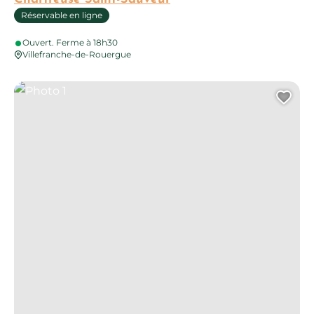
Réservable en ligne
Ouvert. Ferme à 18h30
Villefranche-de-Rouergue
Photo 1
Ajo