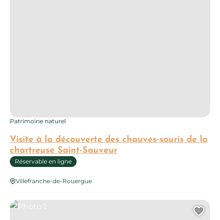
Patrimoine naturel
Visite à la découverte des chauves-souris de la
chartreuse Saint-Sauveur
Réservable en ligne
Villefranche-de-Rouergue
Photo 1
Ajo