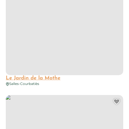
Le Jardin de la Mothe
Salles-Courbatiès
Société Coopérative Distillation Saint-Igest
Ajo