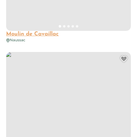
Moulin de Cavaillac
Naussac
Eglise de Villevayre
Ajo