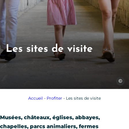
Les sites de visite
Julien 
Accueil
-
Profiter
-
Les sites de visite
Musées, châteaux, églises, abbayes,
chapelles, parcs animaliers, fermes