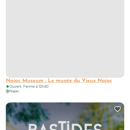
Najac Museum : Le musée du Vieux Najac
Ouvert. Ferme à 12h30
Najac
Domaine de Bassinet
Ajo