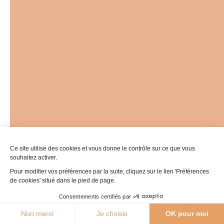
Jérôme Mo
Sites de visite – Chapelle des Pénitents Noirs, © Jérôme M
Ce site utilise des cookies et vous donne le contrôle sur ce que vous
souhaitez activer.
Pour modifier vos préférences par la suite, cliquez sur le lien 'Préférences
de cookies' situé dans le pied de page.
Consentements certifiés par
27°C
Non merci
Je choisis
OK pour moi
Agenda
Webcams
Boutique
Brochures