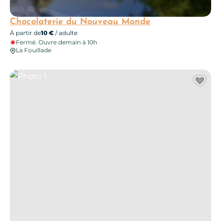
Chocolaterie du Nouveau Monde
À partir de
10 €
/ adulte
Fermé. Ouvre demain à 10h
La Fouillade
Photo 1
Ajo