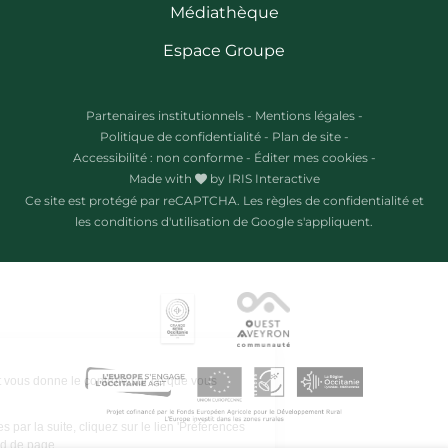
Médiathèque
Espace Groupe
Partenaires institutionnels
-
Mentions légales
-
Politique de confidentialité
-
Plan de site
-
Accessibilité : non conforme
-
Éditer mes cookies
-
Made with
by
IRIS Interactive
Ce site est protégé par reCAPTCHA. Les
règles de confidentialité
et
les
conditions d'utilisation
de Google s'appliquent.
Ce site utilise des cookies et vous donne le contrôle sur ce que vous
souhaitez activer.
Pour modifier vos préférences par la suite, cliquez sur le lien 'Préférences
de cookies' situé dans le pied de page.