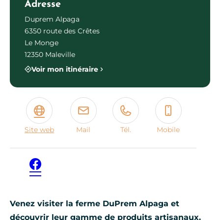
Adresse
Duprem Alpaga
6350 route des Crêtes
Le Monge
12350 Maleville
Voir mon itinéraire
Site web
Mail
Tél.
Mobile
Facebook
Venez visiter la ferme DuPrem Alpaga et
découvrir leur gamme de produits artisanaux.