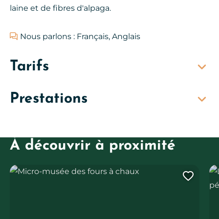
laine et de fibres d'alpaga.
Nous parlons : Français, Anglais
Tarifs
Prestations
À découvrir à proximité
Micro-musée des fours à chaux
Le
Ajout