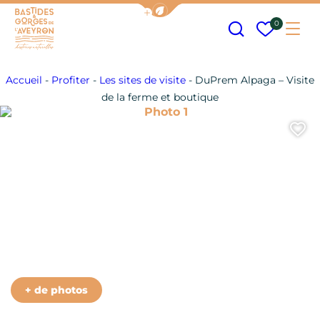
Afficher la barre de navigation
Recherche
Mes fav
0
Me
Bastides et Gorges de l&#039;Aveyron
Accueil
-
Profiter
-
Les sites de visite
-
DuPrem Alpaga – Visite
de la ferme et boutique
Photo 1
A
Photo 6
Photo 7
Photo 8
Photo 9
Photo 10
+ de photos