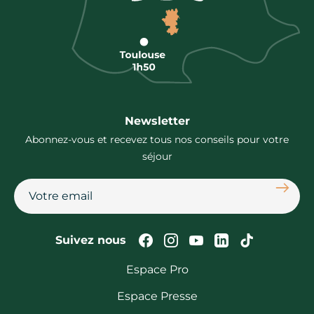
Newsletter
Abonnez-vous et recevez tous nos conseils pour votre
séjour
S'abon
Suivez-nous sur Faceb
Suivez-nous sur In
Suivez-nous su
Suivez-nous
Suivez-n
Suivez nous
Espace Pro
Espace Presse