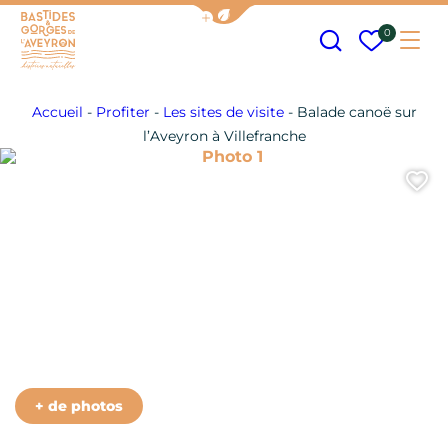
Afficher la barre de navigation
Recherche
Mes fav
0
Me
Bastides et Gorges de l&#039;Aveyron
Accueil
-
Profiter
-
Les sites de visite
-
Balade canoë sur
l’Aveyron à Villefranche
Photo 1
A
+ de photos