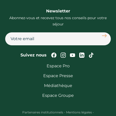
Newsletter
Abonnez-vous et recevez tous nos conseils pour votre
séjour
S'abon
Suivez-nous sur Faceb
Suivez-nous sur In
Suivez-nous su
Suivez-nous
Suivez-n
Suivez nous
Espace Pro
Espace Presse
Médiathèque
Espace Groupe
Partenaires institutionnels
-
Mentions légales
-