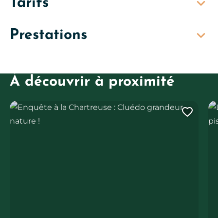
Tarifs
Prestations
À découvrir à proximité
Enquête à la Chartreuse : Cluédo grandeur nature !
Le 
Ajout