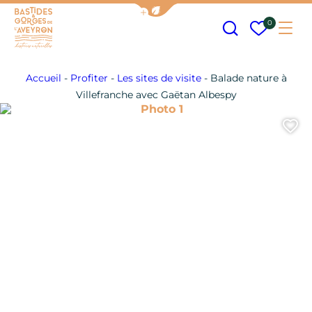
Afficher la barre de navigation
Recherche
Mes fav
0
Me
Bastides et Gorges de l&#039;Aveyron
Accueil
-
Profiter
-
Les sites de visite
-
Balade nature à
Villefranche avec Gaëtan Albespy
Photo 1
A