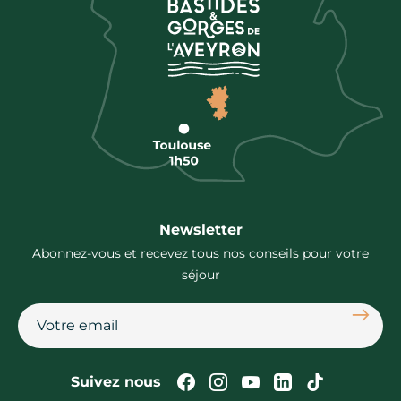
Newsletter
Abonnez-vous et recevez tous nos conseils pour votre
séjour
S'abon
Suivez-nous sur Faceb
Suivez-nous sur In
Suivez-nous su
Suivez-nous
Suivez-n
Suivez nous