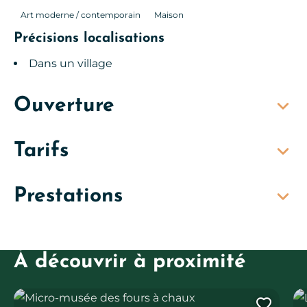
Art moderne / contemporain
Maison
Précisions localisations
Dans un village
Ouverture
Tarifs
Prestations
À découvrir à proximité
Micro-musée des fours à chaux
Le