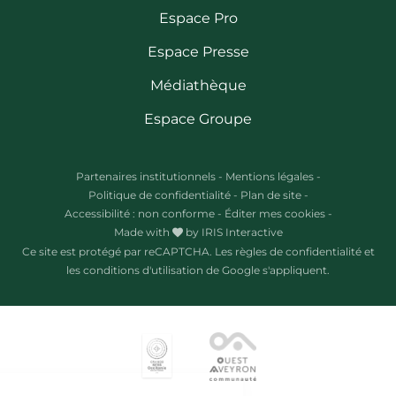
Espace Pro
Espace Presse
Médiathèque
Espace Groupe
Partenaires institutionnels
-
Mentions légales
-
Politique de confidentialité
-
Plan de site
-
Accessibilité : non conforme
-
Éditer mes cookies
-
Made with
by
IRIS Interactive
Ce site est protégé par reCAPTCHA. Les
règles de confidentialité
et
les
conditions d'utilisation
de Google s'appliquent.