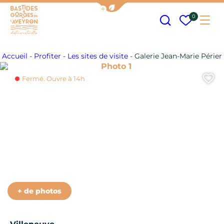
Afficher la barre de navigation
Recherche
Mes fav
0
Me
Bastides et Gorges de l&#039;Aveyron
Accueil
-
Profiter
-
Les sites de visite
-
Galerie Jean-Marie Périer
Photo 1
A
Fermé. Ouvre à 14h
Photo 6
Photo 7
Photo 8
+ de photos