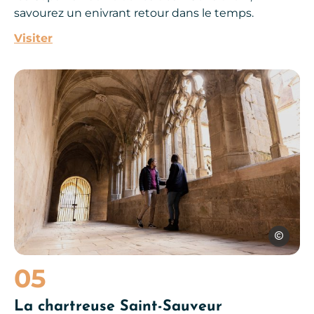
savourez un enivrant retour dans le temps.
Visiter
Petit cloître de la Chartreuse, © Cedric Manoukian
Cedric Ma
05
La chartreuse Saint-Sauveur