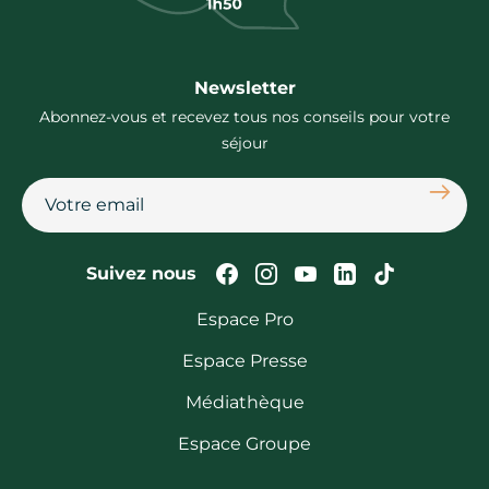
Newsletter
Abonnez-vous et recevez tous nos conseils pour votre
séjour
S'abon
Suivez-nous sur Faceb
Suivez-nous sur In
Suivez-nous su
Suivez-nous
Suivez-n
Suivez nous
Espace Pro
Espace Presse
Médiathèque
Espace Groupe