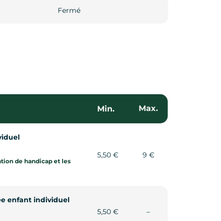
Fermé
Fermé
Max.
Min.
viduel
5,50 €
9 €
ation de handicap et les
ée enfant individuel
Non communiqué
5,50 €
–