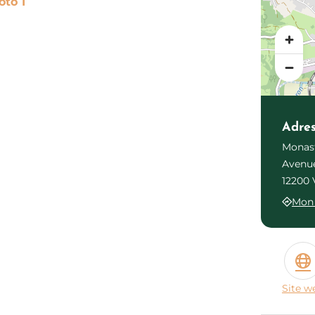
Photo 1
Adre
Monast
Avenue
12200 
Mon 
Site w