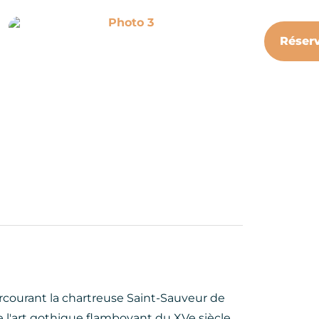
Photo 3
Réser
rcourant la chartreuse Saint-Sauveur de
 l'art gothique flamboyant du XVe siècle,