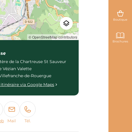
Boutique
© OpenStreetMap contributors
Brochures
sse
ère de la Chartreuse St Sauveur
 Vézian Valette
Villefranche-de-Rouergue
itinéraire via Google Maps
eb
Mail
Tél.