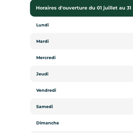
Horaires d'ouverture du 01 juillet au 31
Horaires d'ouverture le 26 octobre 202
Lundi
Lundi
Mardi
Mardi
Mercredi
Mercredi
Jeudi
Jeudi
Vendredi
Vendredi
Samedi
Samedi
Dimanche
Dimanche