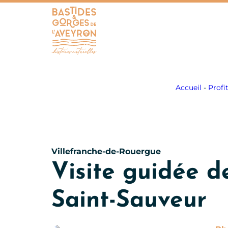
Bastides et Gorges de l&#039;Aveyron
Accueil
-
Profi
Villefranche-de-Rouergue
Visite guidée d
Saint-Sauveur