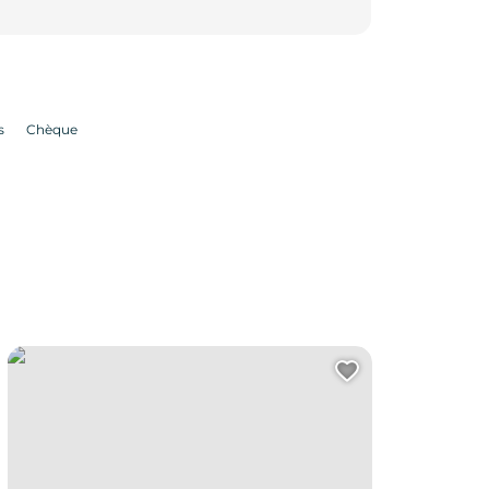
s
Chèque
Visite nocturne de la chartreuse Saint-Sauveur
uter cette page au carnet de voyage ?
Ajouter cet