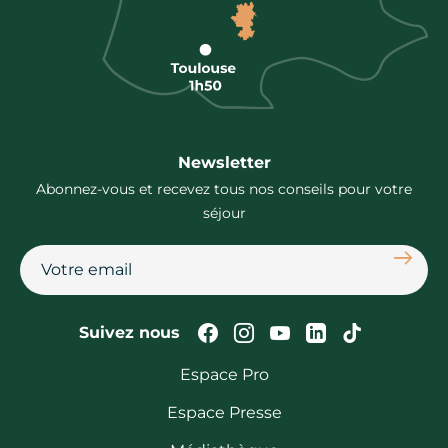
Newsletter
Abonnez-vous et recevez tous nos conseils pour votre
séjour
S'abon
Suivez-nous sur Faceb
Suivez-nous sur In
Suivez-nous su
Suivez-nous
Suivez-n
Suivez nous
Espace Pro
Espace Presse