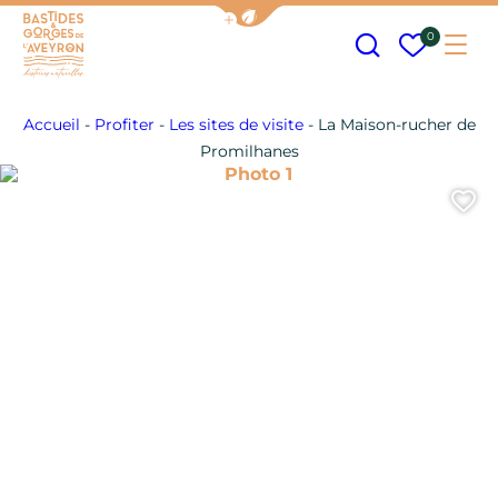
Afficher la barre de navigation
Recherche
Mes fav
0
Me
Bastides et Gorges de l&#039;Aveyron
Accueil
-
Profiter
-
Les sites de visite
-
La Maison-rucher de
Promilhanes
Photo 1
A