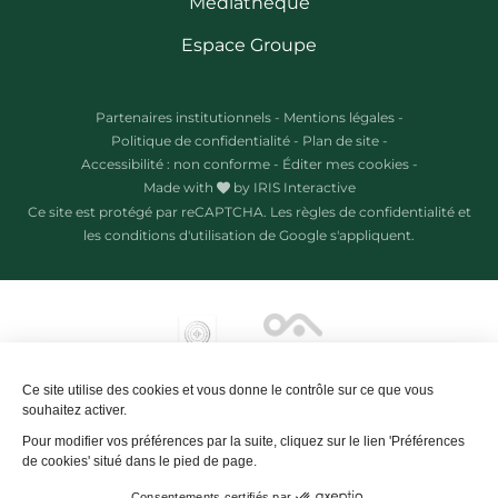
Médiathèque
Espace Groupe
Partenaires institutionnels
-
Mentions légales
-
Politique de confidentialité
-
Plan de site
-
Accessibilité : non conforme
-
Éditer mes cookies
-
Made with
by
IRIS Interactive
Ce site est protégé par reCAPTCHA. Les
règles de confidentialité
et
les
conditions d'utilisation
de Google s'appliquent.
Ce site utilise des cookies et vous donne le contrôle sur ce que vous
souhaitez activer.
Pour modifier vos préférences par la suite, cliquez sur le lien 'Préférences
de cookies' situé dans le pied de page.
Consentements certifiés par