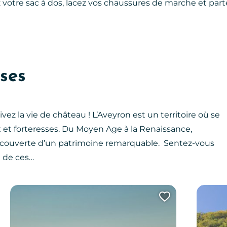
lez votre sac à dos, lacez vos chaussures de marche et par
ses
ivez la vie de château ! L’Aveyron est un territoire où se
t forteresses. Du Moyen Age à la Renaissance,
 découverte d’un patrimoine remarquable. Sentez-vous
e de ces…
uter cette page au carnet de voyage ?
Ajouter ce