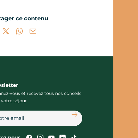
tager ce contenu
tager sur Facebook (nouvelle fenêtre)
Partager sur X / Twitter (nouvelle fenêtre)
Partager sur WhatsApp
Partager par mail
sletter
nez-vous et recevez tous nos conseils
 votre séjour
S'abonner
Suivez-nous sur Facebook
Suivez-nous sur Instagram
Suivez-nous sur Youtube
Suivez-nous sur Linked
Suivez-nous sur Tik
vez nous