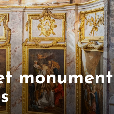
 et monument
es