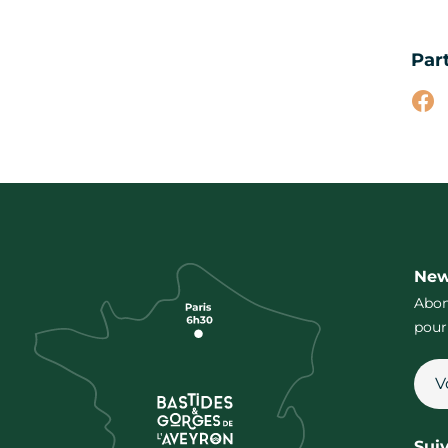
Par
Par
New
Abon
pour
Sui