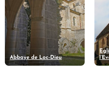
Egl
Abbaye de Loc-Dieu
l’E