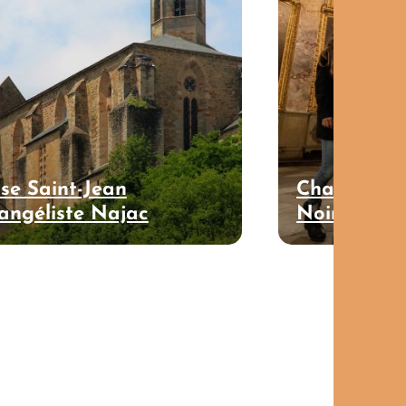
ise Saint-Jean
Chapelle de
vangéliste Najac
Noirs