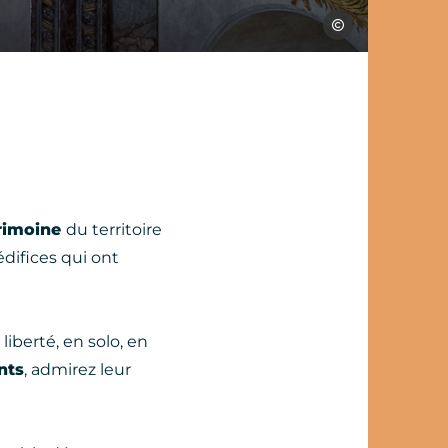
Nicolas Diolez
rimoine
du territoire
édifices qui ont
liberté, en solo, en
nts
, admirez leur