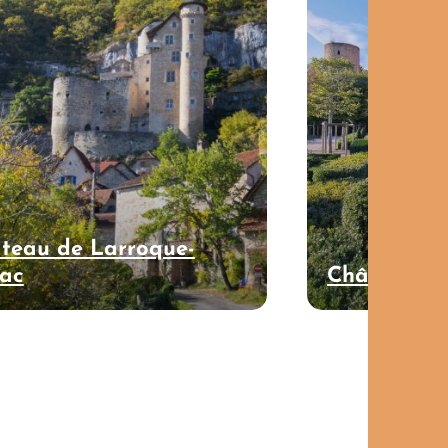
teau de Larroque-
rac
Château de