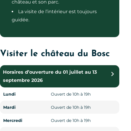
château et son parc.
La visite de l’intérieur est toujours
guidée.
Visiter le château du Bosc
Horaires d’ouverture du 01 juillet au 13
Horaires d’ouverture du 14 septembre
Horaires d’ouverture du 16 novembre
septembre 2026
au 15 novembre 2026
2026 au 14 mars 2027
Lundi
Lundi
Lundi
Fermé
Ouvert de 10h à 19h
Ouvert
Mardi
Mardi
Mardi
Fermé
Ouvert de 10h à 19h
Ouvert
Mercredi
Mercredi
Mercredi
Ouvert de 10h à 18h
Ouvert de 10h à 19h
Ouvert