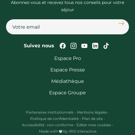
Abonnez-vous et recevez tous nos conseils pour votre
séjour
S'abon
Suivez-nous sur Faceb
Suivez-nous sur In
Suivez-nous su
Suivez-nous
Suivez-n
Suivez nous
Espace Pro
Espace Presse
Médiathèque
Espace Groupe
Partenaires institutionnels
-
Mentions légales
-
Politique de confidentialité
-
Plan de site
-
Accessibilité : non conforme
-
Éditer mes cookies
-
Made with
by
IRIS Interactive