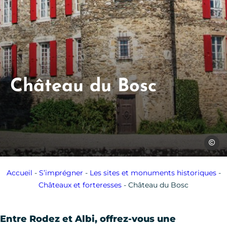
Château du Bosc
Châtea
Accueil
-
S’imprégner
-
Les sites et monuments historiques
-
Châteaux et forteresses
-
Château du Bosc
Entre Rodez et Albi, offrez-vous une