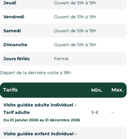
Jeudi
Jeudi
Jeudi
Ouvert de 10h à 18h
Ouvert de 10h à 19h
Ouvert
Vendredi
Vendredi
Vendredi
Ouvert de 10h à 18h
Ouvert de 10h à 19h
Ouvert
Samedi
Samedi
Samedi
Ouvert de 10h à 18h
Ouvert de 10h à 19h
Ouvert
Dimanche
Dimanche
Dimanche
Ouvert de 10h à 18h
Ouvert de 10h à 19h
Ouvert
Jours fériés
Jours fériés
Jours fériés
Fermé
Fermé
Fermé
Départ de la dernière visite à 18h
Tarifs
Max.
Min.
Visite guidée adulte individuel –
Non commu
Tarif adulte
9 €
–
Du 01 janvier 2026 au 31 décembre 2026
Visite guidée enfant individuel –