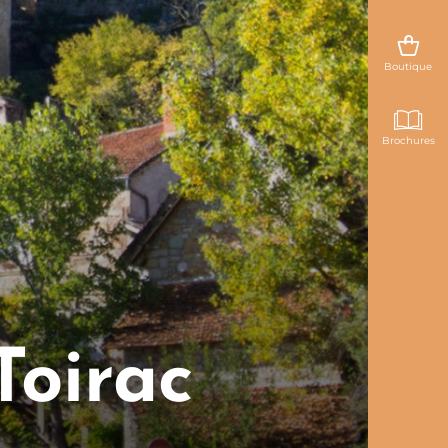
Boutique
Brochures
Toirac