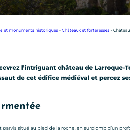
tes et monuments historiques
-
Châteaux et forteresses
-
Château
rcevrez l’intriguant château de Larroque-T
’assaut de cet édifice médiéval et percez se
ourmentée
it parvis situé au pied de la roche, en surplomb d’un pro