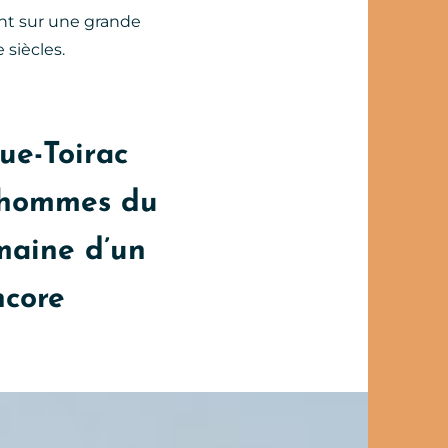
ent sur une grande
 siècles.
ue-Toirac
x hommes du
omaine d’un
ncore