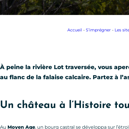
Accueil
-
S’imprégner
-
Les si
À peine la rivière Lot traversée, vous ape
au flanc de la falaise calcaire. Partez à l
Un château à l’Histoire t
Au
Moyen Age
, un bourg castral se développa sur l’étro