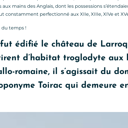
ses aux mains des Anglais, dont les possessions s’étendai
ut constamment perfectionné aux XIIe, XIIIe, XIVe et XVe
s du temps !
 fut édifié le château de Larroq
rvirent d’habitat troglodyte au
llo-romaine, il s’agissait du d
e toponyme Toirac qui demeure e