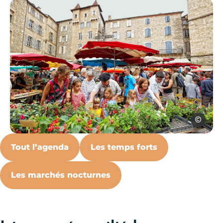
D.Viet
Photo, © D.Viet
Tout l’agenda
Les temps forts
Les marchés nocturnes