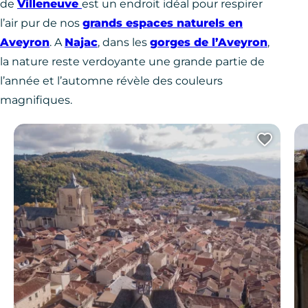
de
Villeneuve
est un endroit idéal pour respirer
l’air pur de nos
grands espaces naturels en
Aveyron
. A
Najac
, dans les
gorges de l’Aveyron
,
la nature reste verdoyante une grande partie de
l’année et l’automne révèle des couleurs
magnifiques.
Ajout