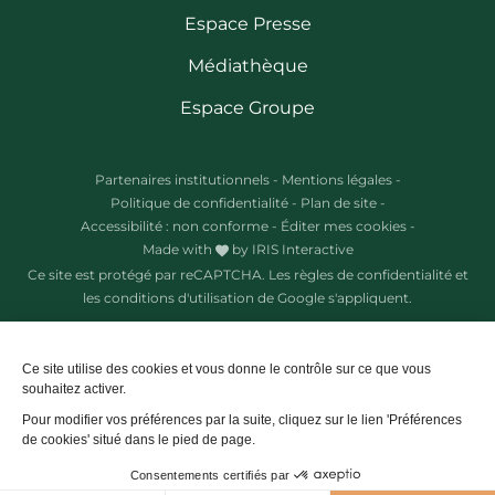
Espace Presse
Médiathèque
Espace Groupe
Partenaires institutionnels
-
Mentions légales
-
Politique de confidentialité
-
Plan de site
-
Accessibilité : non conforme
-
Éditer mes cookies
-
Made with
by
IRIS Interactive
Ce site est protégé par reCAPTCHA. Les
règles de confidentialité
et
les
conditions d'utilisation
de Google s'appliquent.
Ce site utilise des cookies et vous donne le contrôle sur ce que vous
souhaitez activer.
Pour modifier vos préférences par la suite, cliquez sur le lien 'Préférences
de cookies' situé dans le pied de page.
Consentements certifiés par