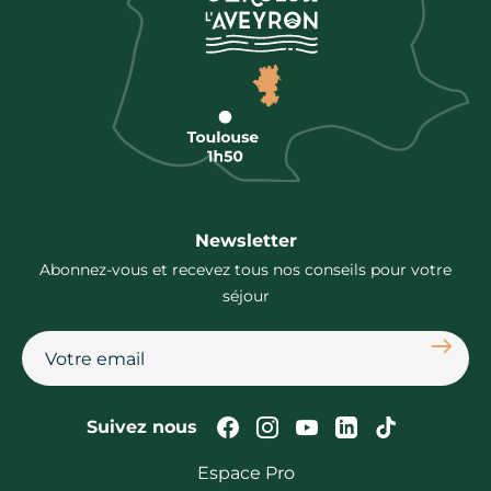
Newsletter
Abonnez-vous et recevez tous nos conseils pour votre
séjour
S'abon
Suivez-nous sur Faceb
Suivez-nous sur In
Suivez-nous su
Suivez-nous
Suivez-n
Suivez nous
Espace Pro