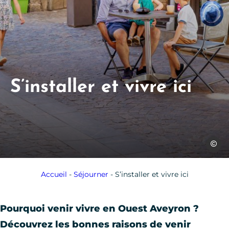
S’installer et vivre ici
Les Co
Accueil
-
Séjourner
-
S’installer et vivre ici
Pourquoi venir vivre en Ouest Aveyron ?
Découvrez les bonnes raisons de venir