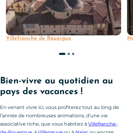
Villefranche de Rouergue
N
Bien-vivre au quotidien au
pays des vacances !
En venant vivre ici, vous profiterez tout au long de
l’année de nombreuses animations, d’une vie
associative riche, que vous habitiez à
Villefranche-
de-Rouergue
, à
Villeneuve
ou à
Najac
ou encore