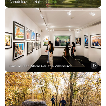
Canoë-kayak à Najac
Photo, © Les Conteu
Les Conte
Galerie Jean-Marie Périer à Villeneuve