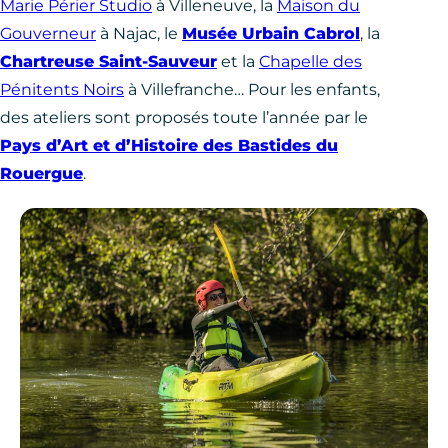
Marie Périer Studio
à Villeneuve, la
Maison du
Gouverneur
à Najac, le
Musée Urbain Cabrol
, la
Chartreuse Saint-Sauveur
et la
Chapelle des
Pénitents Noirs
à Villefranche… Pour les enfants,
des ateliers sont proposés toute l’année par le
Pays d’Art et d’Histoire des Bastides du
Rouergue
.