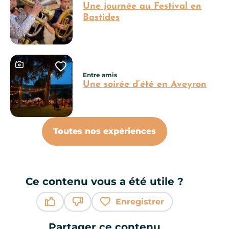
Une journée au Festival en
Bastides
Ce contenu contient une galerie photo
Ajouter cette page au carnet 
Entre amis
Une soirée d’été en Aveyron
Toutes nos expériences
Ce contenu vous a été utile ?
Enregistrer
Ce contenu vous a été utile
Ce contenu ne vous a pas été utile
Partager ce contenu