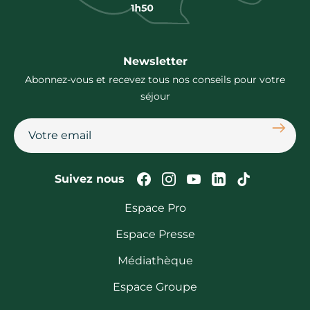
Newsletter
Abonnez-vous et recevez tous nos conseils pour votre
séjour
S'abon
Suivez-nous sur Faceb
Suivez-nous sur In
Suivez-nous su
Suivez-nous
Suivez-n
Suivez nous
Espace Pro
Espace Presse
Médiathèque
Espace Groupe