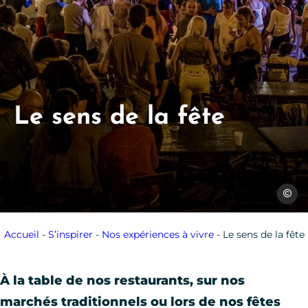
Le sens de la fête
Sylvie 
Accueil
-
S’inspirer
-
Nos expériences à vivre
-
Le sens de la fête
À la table de nos restaurants, sur nos
marchés traditionnels ou lors de nos fêtes