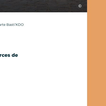
Julien Herrero
arte Basti’KDO
rces de